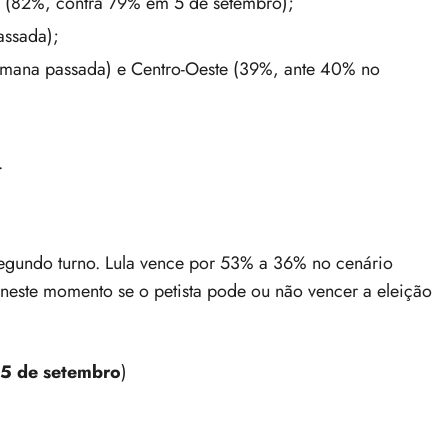
m (82%, contra 79% em 5 de setembro);
assada);
semana passada) e Centro-Oeste (39%, ante 40% no
.
egundo turno. Lula vence por 53% a 36% no cenário
ar neste momento se o petista pode ou não vencer a eleição
e 5 de setembro
)