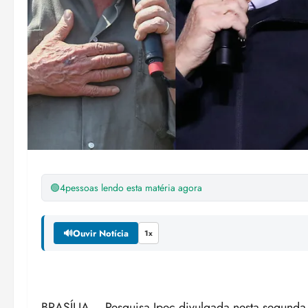
🟢
4
pessoas lendo esta matéria agora
🔊
Ouvir Notícia
1x
BRASÍLIA – Pesquisa Ipec divulgada nesta segunda