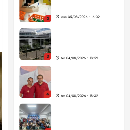
traça panorama da doença
em onze anos
qua 05/08/2026 • 16:02
2
CNJ acaba com
aposentadoria compulsória
como punição máxima para
juiz
3
ter 04/08/2026 • 18:59
PSOL homologa candidatura
de Professor Edmilson à
Câmara Federal nas eleições
de 2026
4
ter 04/08/2026 • 18:32
COMPEDE de Paço do
Lumiar participa de evento
que debateu os 11 anos da
Lei de inclusão Brasileira