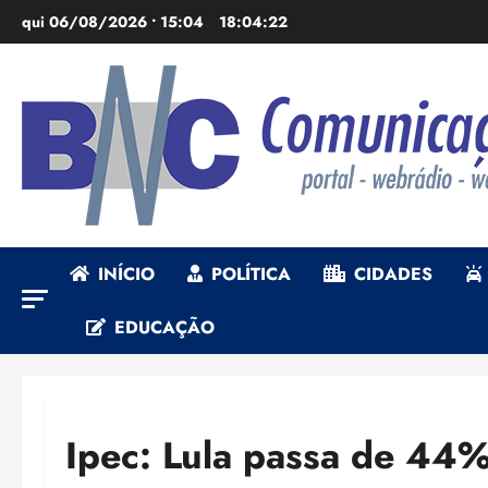
Ir
qui 06/08/2026 • 15:04
18:04:23
para
o
conteúdo
INÍCIO
POLÍTICA
CIDADES
EDUCAÇÃO
Ipec: Lula passa de 44