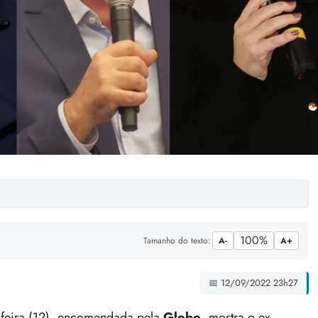
100%
Tamanho do texto:
A-
A+
📅 12/09/2022 23h27
-feira (12), encomendada pela
Globo
,
mostra o ex-