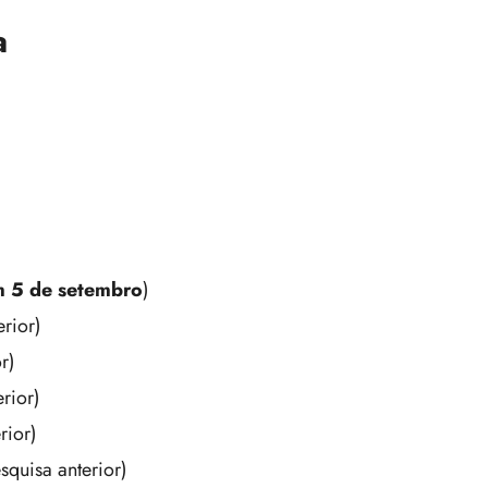
a
em 5 de setembro
)
rior)
r)
rior)
rior)
squisa anterior)