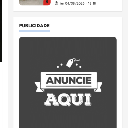
5
ter 04/08/2026 • 18:18
Entenda o que muda com a
PUBLICIDADE
nova Lei do Frete
qui 06/08/2026 • 15:00
1
Estudo sobre hepatites virais
traça panorama da doença
em onze anos
qua 05/08/2026 • 16:02
2
CNJ acaba com
aposentadoria compulsória
como punição máxima para
juiz
3
ter 04/08/2026 • 18:59
PSOL homologa candidatura