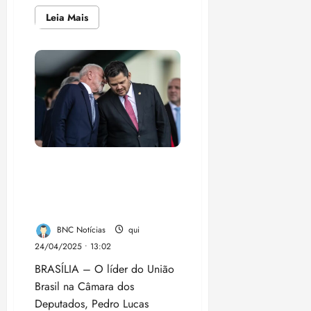
Leia
Leia Mais
mais
sobre
Emendas
Pix
travadas
expõem
PL,
União
Brasil,
PP,
MDB,
PSD
e
até
o
Pedro Lucas diz que
PT,
decisão de não assumir
e
pressionam
ministério não afeta relação
governo
com o governo
Lula
BNC Notícias
qui
24/04/2025 • 13:02
BRASÍLIA – O líder do União
Brasil na Câmara dos
Deputados, Pedro Lucas