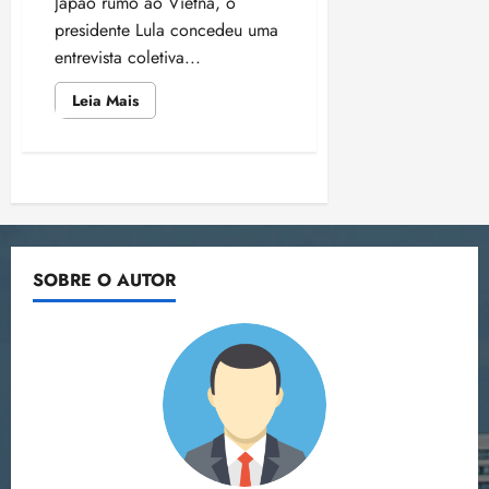
Japão rumo ao Vietnã, o
presidente Lula concedeu uma
entrevista coletiva...
Leia
Leia Mais
mais
sobre
Brasil
pode
adotar
Paginação
reciprocidade
de
tarifas
de
com
os
EUA,
posts
SOBRE O AUTOR
diz
Lula