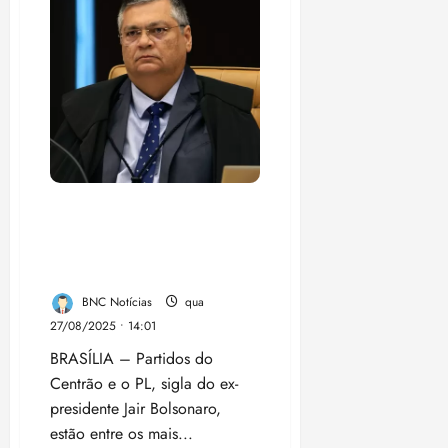
e
Trump
“foi
positiva”,
diz
Haddad
Emendas Pix travadas
expõem PL, União Brasil,
PP, MDB, PSD e até o PT, e
pressionam governo Lula
BNC Notícias
qua
27/08/2025 • 14:01
BRASÍLIA – Partidos do
Centrão e o PL, sigla do ex-
presidente Jair Bolsonaro,
estão entre os mais...