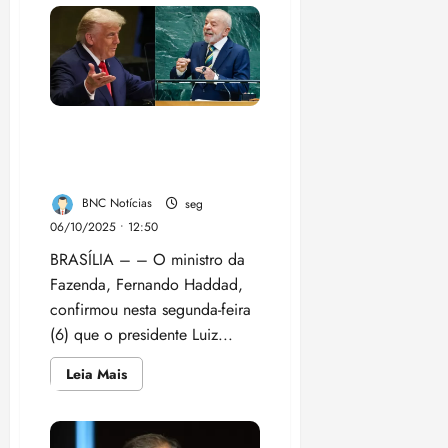
i
Lula
venceria
z
todos
no
1º
ter
turno
04/08/202
e
Tarcísio
•
perde
Conversa entre Lula e
18:59
até
Trump “foi positiva”, diz
para
Haddad
Haddad
BNC Notícias
seg
06/10/2025 • 12:50
BRASÍLIA – – O ministro da
Fazenda, Fernando Haddad,
confirmou nesta segunda-feira
(6) que o presidente Luiz...
Leia
Leia Mais
mais
sobre
Conversa
entre
Lula