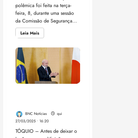
polêmica foi feita na terça-
feira, 8, durante uma sessão
da Comissão de Segurança...
Leia
Leia Mais
mais
sobre
Deputado
que
desejou
morte
do
presidente
Lula
diz
que
‘exagerou’
e
Brasil pode adotar
pede
desculpas
reciprocidade de tarifas
com os EUA, diz Lula
BNC Notícias
qui
27/03/2025 • 16:20
TÓQUIO – Antes de deixar o