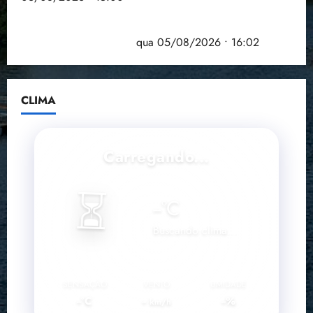
Estudo sobre hepatites virais traça panorama da
doença em onze anos
qua 05/08/2026 • 16:02
CLIMA
Carregando...
⏳
--
°C
Buscando clima...
SENSAÇÃO
VENTO
UMIDADE
--°C
--
--%
km/h