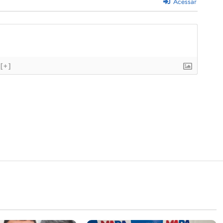
Acessar
[+]