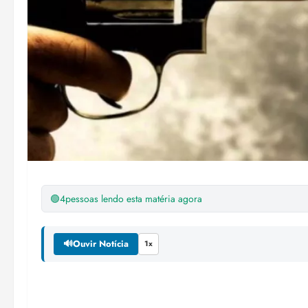
🟢
4
pessoas lendo esta matéria agora
🔊
Ouvir Notícia
1x