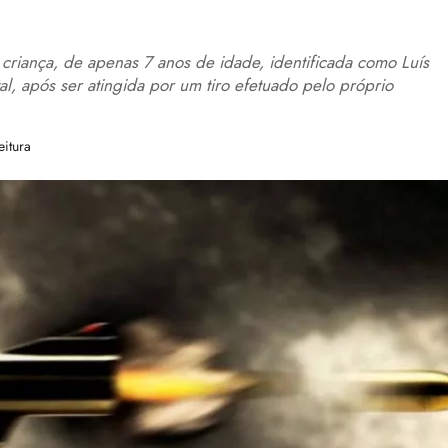
 criança, de apenas 7 anos de idade, identificada como Luís
tal, após ser atingida por um tiro efetuado pelo próprio
eitura