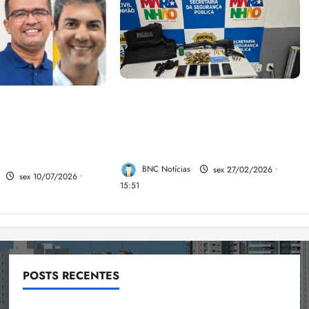
A PCMA, no Maiobão cumpre
pa de Braide,
mandados de prisões
esio revela a
preventivas e mandados de
ace da aliança da
busca e apreensão domiciliar:
aranhão
BNC Notícias
sex 27/02/2026 •
sex 10/07/2026 •
15:51
POSTS RECENTES