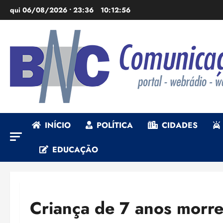
Ir
qui 06/08/2026 • 23:36
10:12:57
para
o
conteúdo
INÍCIO
POLÍTICA
CIDADES
EDUCAÇÃO
Criança de 7 anos morre