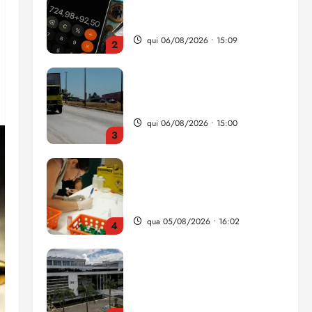
da renda é comprometida
com dívidas
qui 06/08/2026 • 15:09
2
Entenda o que muda com a
nova Lei do Frete
qui 06/08/2026 • 15:00
3
Estudo sobre hepatites virais
traça panorama da doença
em onze anos
qua 05/08/2026 • 16:02
4
CNJ acaba com
aposentadoria compulsória
como punição máxima para
juiz