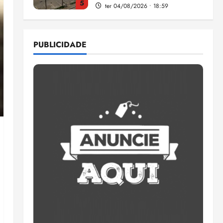
5
ter 04/08/2026 • 18:59
Flipelô começa em Salvador
com música, poesia e grande
PUBLICIDADE
participação
qui 06/08/2026 • 15:18
1
Pesquisa mostra que 29,5%
da renda é comprometida
com dívidas
qui 06/08/2026 • 15:09
2
Entenda o que muda com a
nova Lei do Frete
qui 06/08/2026 • 15:00
3