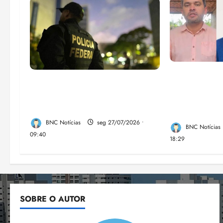
Enilton: cha
Em 2 meses, governo provoca
Fufuca e Lah
prejuízo de R$ 3 bi ao crime
verdadeira f
organizado
direita no M
BNC Notícias
seg 27/07/2026 •
BNC Notícias
09:40
18:29
SOBRE O AUTOR