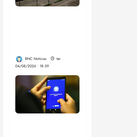
CNJ acaba com
aposentadoria
compulsória como
punição máxima para
juiz
BNC Notícias
ter
04/08/2026 • 18:59
Desemprego no 2º
trimestre é 5,4%, o