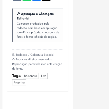
i
z
🔎 Apuração e Checagem
Editorial
ter
04/08/202
Conteúdo produzido pela
redação com base em apuração
•
jornalística própria, checagem de
18:59
fatos e fontes oficiais da região.
📝 Redação / Cobertura Especial
⚖️ Todos os direitos reservados.
Reprodução permitida mediante citação
da fonte.
Tags:
Bolsonaro
Lixo
Proprina