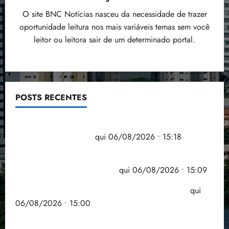
O site BNC Notícias nasceu da necessidade de trazer
oportunidade leitura nos mais variáveis temas sem você
leitor ou leitora sair de um determinado portal.
POSTS RECENTES
Flipelô começa em Salvador com música, poesia e
grande participação
qui 06/08/2026 • 15:18
Pesquisa mostra que 29,5% da renda é
comprometida com dívidas
qui 06/08/2026 • 15:09
Entenda o que muda com a nova Lei do Frete
qui
06/08/2026 • 15:00
Estudo sobre hepatites virais traça panorama da