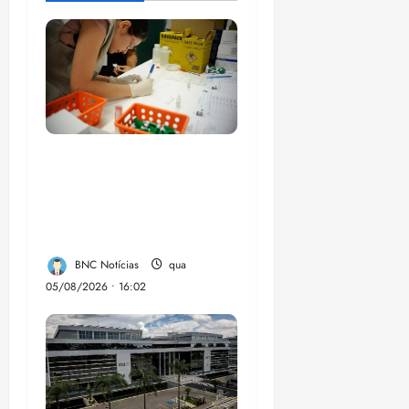
Estudo sobre
hepatites virais traça
panorama da doença
em onze anos
BNC Notícias
qua
05/08/2026 • 16:02