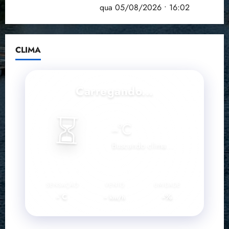
doença em onze anos
qua 05/08/2026 • 16:02
CLIMA
Carregando...
⏳
--
°C
Buscando clima...
SENSAÇÃO
VENTO
UMIDADE
--°C
--
--%
km/h