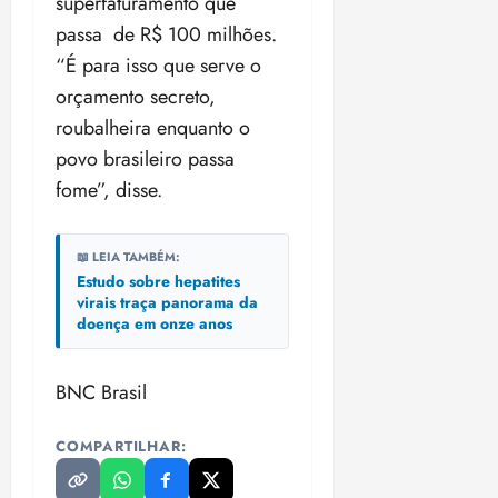
superfaturamento que
o
n
15:09
15:18
passa de R$ 100 milhões.
p
ç
“É para isso que serve o
u
a
n
e
orçamento secreto,
i
m
roubalheira enquanto o
ç
o
povo brasileiro passa
ã
n
o
fome”, disse.
z
m
e
á
a
📖 LEIA TAMBÉM:
x
n
Estudo sobre hepatites
i
o
virais traça panorama da
m
s
doença em onze anos
a
p
qua
a
05/08/202
BNC Brasil
r
•
a
16:02
COMPARTILHAR:
j
u