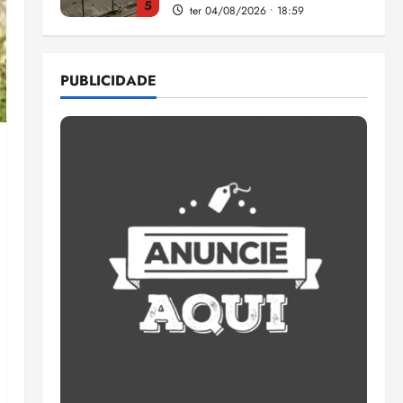
5
ter 04/08/2026 • 18:59
Flipelô começa em Salvador
com música, poesia e grande
PUBLICIDADE
participação
qui 06/08/2026 • 15:18
1
Pesquisa mostra que 29,5%
da renda é comprometida
com dívidas
qui 06/08/2026 • 15:09
2
Entenda o que muda com a
nova Lei do Frete
qui 06/08/2026 • 15:00
3