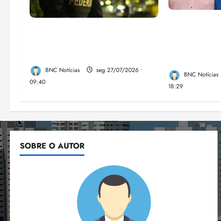
Enilton: cha
Em 2 meses, governo provoca
Fufuca e Lah
prejuízo de R$ 3 bi ao crime
verdadeira f
organizado
direita no M
BNC Notícias
seg 27/07/2026 •
BNC Notícias
09:40
18:29
SOBRE O AUTOR