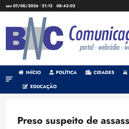
Ir
sex 07/08/2026 • 21:13
08:43:03
para
o
conteúdo
INÍCIO
POLÍTICA
CIDADES
EDUCAÇÃO
Preso suspeito de assas