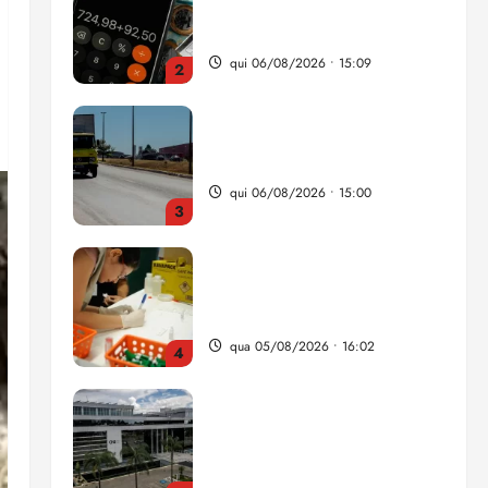
da renda é comprometida
com dívidas
qui 06/08/2026 • 15:09
2
Entenda o que muda com a
nova Lei do Frete
qui 06/08/2026 • 15:00
3
Estudo sobre hepatites virais
traça panorama da doença
em onze anos
qua 05/08/2026 • 16:02
4
CNJ acaba com
aposentadoria compulsória
como punição máxima para
juiz