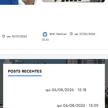
A PCMA, no Maiobão cumpre
pa de Braide,
mandados de prisões
esio revela a
preventivas e mandados de
ace da aliança da
busca e apreensão domiciliar:
aranhão
BNC Notícias
sex 27/02/2026 •
sex 10/07/2026 •
15:51
POSTS RECENTES
Flipelô começa em Salvador com música, poesia e
grande participação
qui 06/08/2026 • 15:18
Pesquisa mostra que 29,5% da renda é
comprometida com dívidas
qui 06/08/2026 • 15:09