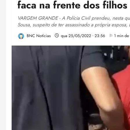
faca na frente dos filho
VARGEM GRANDE - A Polícia Civil prendeu, nesta qua
Sousa, suspeito de ter assassinado a própria esposa,
BNC Notícias
qua 25/05/2022 • 23:56
⚐ 1 min de l