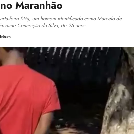
s no Maranhão
rta-feira (25), um homem identificado como Marcelo de
 Euziane Conceição da Silva, de 25 anos.
eitura