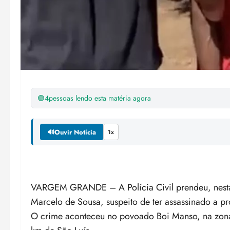
🟢
4
pessoas lendo esta matéria agora
🔊
Ouvir Notícia
1x
VARGEM GRANDE – A Polícia Civil prendeu, nesta 
Marcelo de Sousa, suspeito de ter assassinado a p
O crime aconteceu no povoado Boi Manso, na zona