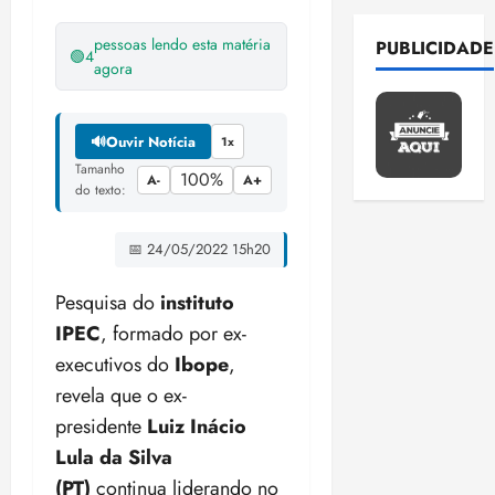
F
qui
b
e
a
r
c
o
o
06/08/202
l
a
p
n
e
a
m
e
pessoas lendo esta matéria
PUBLICIDADE
•
i
c
a
🟢
4
o
n
,
o
n
agora
15:09
p
o
t
v
d
p
p
ç
1
e
m
i
a
a
o
u
a
l
a
t
L
é
e
n
e
🔊
Ouvir Notícia
1x
P
ô
p
e
e
c
s
i
m
e
Tamanho
c
o
s
100%
i
o
A-
A+
i
ç
o
do texto:
s
o
s
v
d
m
a
ã
n
q
m
e
i
o
p
e
o
z
2
u
e
n
r
📅 24/05/2022 15h20
F
r
g
m
e
i
ç
t
a
r
o
r
á
a
E
s
a
a
i
Pesquisa do
instituto
e
m
a
x
n
n
a
e
d
s
t
e
n
IPEC
, formado por ex-
i
o
t
m
m
o
t
e
t
d
m
s
executivos do
Ibope
,
e
o
S
r
r
i
e
a
3
n
s
a
revela que o ex-
i
a
d
p
qui
p
d
qua
t
l
a
ç
presidente
Luiz Inácio
a
06/08/202
a
a
E
05/08/202
a
r
v
c
a
•
c
r
r
Lula da Silva
•
s
o
a
a
o
p
15:00
o
t
a
16:02
t
q
(PT)
continua liderando no
q
d
m
a