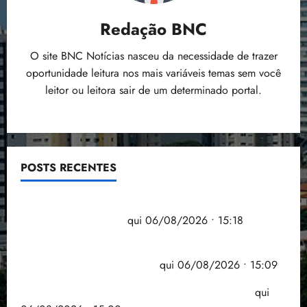
Redação BNC
O site BNC Notícias nasceu da necessidade de trazer
oportunidade leitura nos mais variáveis temas sem você
leitor ou leitora sair de um determinado portal.
POSTS RECENTES
Flipelô começa em Salvador com música, poesia e
grande participação
qui 06/08/2026 • 15:18
Pesquisa mostra que 29,5% da renda é
comprometida com dívidas
qui 06/08/2026 • 15:09
Entenda o que muda com a nova Lei do Frete
qui