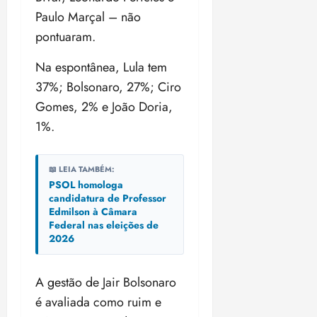
t
a
r
o
r
á
a
Paulo Marçal – não
a
i
e
m
a
x
n
d
s
t
pontuaram.
e
n
i
o
o
t
e
t
d
m
s
r
r
Na espontânea, Lula tem
i
e
a
i
a
d
p
qui
p
37%; Bolsonaro, 27%; Ciro
qua
a
ç
a
06/08/202
a
a
05/08/202
Gomes, 2% e João Doria,
c
a
•
c
r
r
•
o
1%.
p
15:00
o
t
a
16:02
m
a
m
i
j
p
n
d
c
u
📖 LEIA TAMBÉM:
u
o
í
i
i
PSOL homologa
l
r
v
p
z
candidatura de Professor
s
a
i
a
Edmilson à Câmara
ó
m
d
ç
Federal nas eleições de
ter
r
a
a
2026
ã
04/08/202
i
d
s
o
•
a
a
18:59
c
A gestão de Jair Bolsonaro
d
qui
qui
o
o
é avaliada como ruim e
06/08/202
06/08/202
m
e
•
•