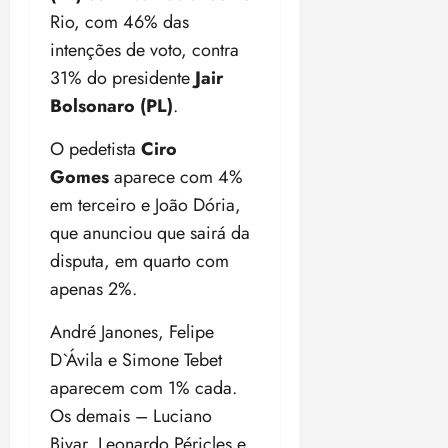
m
i
j
u
u
u
o
p
Rio, com 46% das
n
d
c
u
4
d
e
e
r
u
o
í
intenções de voto, contra
i
i
o
m
2
c
l
r
v
p
z
C
31% do presidente
Jair
s
u
9
o
s
a
i
a
N
o
d
,
Bolsonaro (PL)
.
m
ó
m
d
ç
J
b
ter
a
5
m
r
a
a
ã
a
04/08/202
r
c
%
O pedetista
Ciro
ú
i
d
s
o
•
5
c
e
o
d
s
a
a
Gomes
aparece com 4%
18:59
a
h
m
a
i
c
d
em terceiro e João Dória,
qui
b
qui
e
a
r
c
o
o
06/08/202
06/08/202
a
p
que anunciou que sairá da
n
e
a
m
e
•
•
c
a
o
n
,
disputa, em quarto com
o
n
15:09
15:18
o
t
v
d
p
p
ç
apenas 2%.
m
i
a
a
o
u
a
a
t
L
é
e
n
e
André Janones, Felipe
p
e
e
c
s
i
m
D`Ávila e Simone Tebet
o
s
i
o
i
ç
o
s
v
aparecem com 1% cada.
d
m
a
ã
n
e
i
o
p
e
Os demais – Luciano
o
z
n
r
F
r
g
m
e
Bivar, Leonardo Péricles e