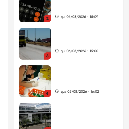
da renda é comprometida
com dívidas
qui 06/08/2026 • 15:09
2
Entenda o que muda com a
nova Lei do Frete
qui 06/08/2026 • 15:00
3
Estudo sobre hepatites virais
traça panorama da doença
em onze anos
qua 05/08/2026 • 16:02
4
CNJ acaba com
aposentadoria compulsória
como punição máxima para
juiz