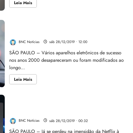
Leia
Leia Mais
mais
sobre
Google
e
Apple
Cinco aparelhos tecnológicos que ‘morreram’ na
vão
criar
última década
‘software’
para
BNC Notícias
sáb 28/12/2019 • 12:00
rastrear
pandemia
SÃO PAULO – Vários aparelhos eletrônicos de sucesso
de
Covid-
nos anos 2000 desapareceram ou foram modificados ao
19
longo...
Leia
Leia Mais
mais
sobre
Cinco
aparelhos
tecnológicos
que
Ferramenta ajuda a encontrar filmes e séries
‘morreram’
temáticas na Netflix
na
última
década
BNC Notícias
sáb 28/12/2019 • 00:32
SÃO PAULO – Já se perdeu na imensidão da Netflix à