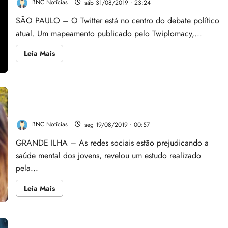
BNC Notícias
sáb 31/08/2019 • 23:24
intelectualmente?
SÃO PAULO – O Twitter está no centro do debate político
atual. Um mapeamento publicado pelo Twiplomacy,...
Leia
Leia Mais
mais
sobre
Twitter
identifica
conteúdo
abusivo
Redes sociais estão prejudicando saúde mental dos
e
jovens
combate
robôs
usando
BNC Notícias
seg 19/08/2019 • 00:57
tecnologia
GRANDE ILHA – As redes sociais estão prejudicando a
saúde mental dos jovens, revelou um estudo realizado
pela...
Leia
Leia Mais
mais
sobre
Redes
sociais
estão