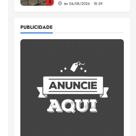
5
ter 04/08/2026 • 18:59
Flipelô começa em Salvador
com música, poesia e grande
PUBLICIDADE
participação
qui 06/08/2026 • 15:18
1
Pesquisa mostra que 29,5%
da renda é comprometida
com dívidas
qui 06/08/2026 • 15:09
2
Entenda o que muda com a
nova Lei do Frete
qui 06/08/2026 • 15:00
3