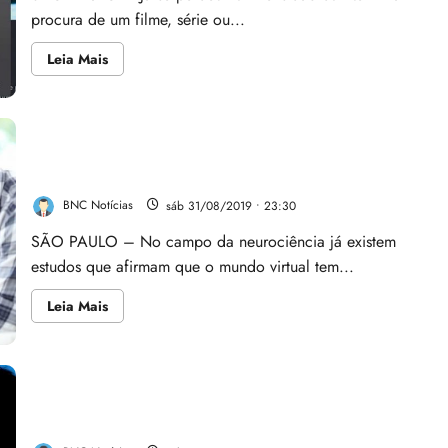
procura de um filme, série ou...
Leia
Leia Mais
mais
sobre
Ferramenta
ajuda
a
encontrar
Será que a Internet nos deixou mais limitados
filmes
e
intelectualmente?
séries
temáticas
BNC Notícias
sáb 31/08/2019 • 23:30
na
Netflix
SÃO PAULO – No campo da neurociência já existem
estudos que afirmam que o mundo virtual tem...
Leia
Leia Mais
mais
sobre
Será
que
a
Internet
Twitter identifica conteúdo abusivo e combate robôs
nos
deixou
usando tecnologia
mais
limitados