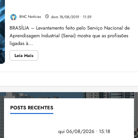
Profissões ligadas à tecnologia serão mais
prejudicando
saúde
promissoras
mental
dos
BNC Notícias
dom 18/08/2019 • 11:59
jovens
BRASÍLIA – Levantamento feito pelo Serviço Nacional de
Aprendizagem Industrial (Senai) mostra que as profissões
ligadas à...
Leia
Leia Mais
mais
sobre
Profissões
ligadas
à
Paginação
tecnologia
serão
mais
de
promissoras
posts
POSTS RECENTES
Flipelô começa em Salvador com música, poesia e
grande participação
qui 06/08/2026 • 15:18