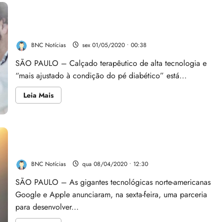
Empresa e centros criam calçado ‘hi-tech’ para
diabéticos
BNC Notícias
sex 01/05/2020 • 00:38
SÃO PAULO – Calçado terapêutico de alta tecnologia e
“mais ajustado à condição do pé diabético” está...
Leia
Leia Mais
mais
sobre
Empresa
e
centros
criam
Google e Apple vão criar ‘software’ para rastrear
calçado
pandemia de Covid-19
‘hi-
tech’
para
BNC Notícias
qua 08/04/2020 • 12:30
diabéticos
SÃO PAULO – As gigantes tecnológicas norte-americanas
Google e Apple anunciaram, na sexta-feira, uma parceria
para desenvolver...