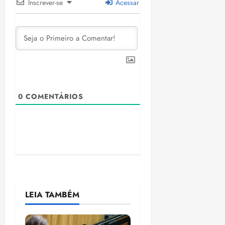
Inscrever-se
Acessar
i
z
ter
04/08/202
•
18:59
0
COMENTÁRIOS
LEIA TAMBÉM