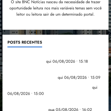
O site BNC Notícias nasceu da necessidade de trazer
oportunidade leitura nos mais variáveis temas sem você
leitor ou leitora sair de um determinado portal.
POSTS RECENTES
Flipelô começa em Salvador com música, poesia e
grande participação
qui 06/08/2026 • 15:18
Pesquisa mostra que 29,5% da renda é
comprometida com dívidas
qui 06/08/2026 • 15:09
Entenda o que muda com a nova Lei do Frete
qui
06/08/2026 • 15:00
Estudo sobre hepatites virais traça panorama da
doença em onze anos
qua 05/08/2026 • 16:02