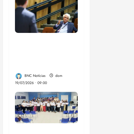
Nobel da economia
diz que impacto da IA
no emprego é
superestimado
BNC Notícias
dom
19/07/2026 • 09:00
Projeto Elas na Tech