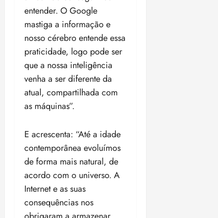
i
entender. O Google
z
mastiga a informação e
nosso cérebro entende essa
ter
04/08/202
praticidade, logo pode ser
•
que a nossa inteligência
18:59
venha a ser diferente da
atual, compartilhada com
as máquinas”.
E acrescenta: “Até a idade
contemporânea evoluímos
de forma mais natural, de
acordo com o universo. A
Internet e as suas
consequências nos
obrigaram a armazenar