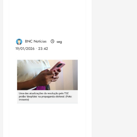
encerra formação e
fortalece inclusão
digital de mulheres em
Paço do Lumiar
BNC Notícias
seg
19/01/2026 • 23:42
Eleições 2024: uso de
redes sociais e
Inteligência Artificial