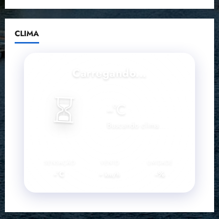
CLIMA
Carregando...
⏳
--
°C
Buscando clima...
SENSAÇÃO
VENTO
UMIDADE
--°C
--
--%
km/h