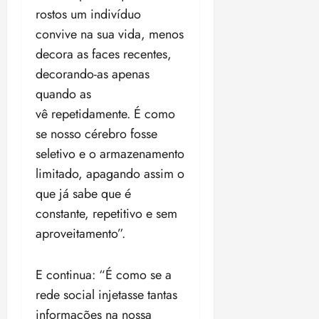
t
a
r
o
r
á
a
rostos um indivíduo
a
i
e
m
a
x
n
d
convive na sua vida, menos
s
t
e
n
i
o
o
t
e
t
decora as faces recentes,
d
m
s
r
r
i
e
a
decorando-as apenas
i
a
d
p
qui
p
qua
quando as
a
ç
a
06/08/202
a
a
05/08/202
c
a
vê repetidamente. É como
•
c
r
r
•
o
p
15:00
o
t
se nosso cérebro fosse
a
16:02
m
a
m
i
j
seletivo e o armazenamento
p
n
d
c
u
limitado, apagando assim o
u
o
í
i
i
l
r
que já sabe que é
v
p
z
s
a
i
a
constante, repetitivo e sem
ó
m
d
ç
ter
aproveitamento”.
r
a
a
ã
04/08/202
i
d
s
o
•
a
a
18:59
E continua: “É como se a
c
d
qui
qui
rede social injetasse tantas
o
o
06/08/202
06/08/202
informações na nossa
m
e
•
•