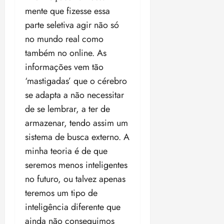
o
n
15:09
mente que fizesse essa
15:18
p
ç
parte seletiva agir não só
u
a
no mundo real como
n
e
i
também no online. As
m
ç
o
informações vem tão
ã
n
‘mastigadas’ que o cérebro
o
z
se adapta a não necessitar
m
e
á
a
de se lembrar, a ter de
x
n
armazenar, tendo assim um
i
o
sistema de busca externo. A
m
s
minha teoria é de que
a
p
seremos menos inteligentes
qua
a
05/08/202
no futuro, ou talvez apenas
r
•
teremos um tipo de
a
16:02
j
inteligência diferente que
u
ainda não conseguimos