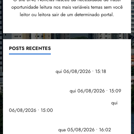
oportunidade leitura nos mais variáveis temas sem você
leitor ou leitora sair de um determinado portal.
POSTS RECENTES
Flipelô começa em Salvador com música, poesia e
grande participação
qui 06/08/2026 • 15:18
Pesquisa mostra que 29,5% da renda é
comprometida com dívidas
qui 06/08/2026 • 15:09
Entenda o que muda com a nova Lei do Frete
qui
06/08/2026 • 15:00
Estudo sobre hepatites virais traça panorama da
doença em onze anos
qua 05/08/2026 • 16:02