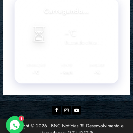
Carregando...
⏳
--
°C
Buscando clima...
SENSAÇÃO
VENTO
UMIDADE
--°C
--
--%
km/h
Facebook
Instagram
YouTube
1
Copyright © 2026 | BNC Notícias 💜 Desenvolvimento e