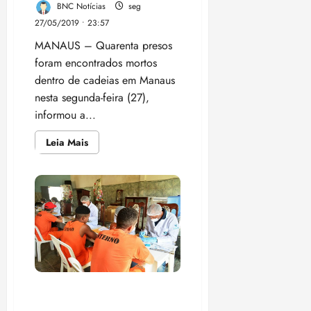
BNC Notícias
seg
27/05/2019 • 23:57
MANAUS – Quarenta presos
foram encontrados mortos
dentro de cadeias em Manaus
nesta segunda-feira (27),
informou a...
Leia
Leia Mais
mais
sobre
Amazonas:
40
presos
são
achados
mortos
dentro
de
cadeias
MA concluirá em julho
coleta, processamento e