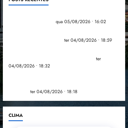
Estudo sobre hepatites virais traça panorama da
doença em onze anos
qua 05/08/2026 • 16:02
CNJ acaba com aposentadoria compulsória como
punição máxima para juiz
ter 04/08/2026 • 18:59
PSOL homologa candidatura de Professor Edmilson
à Câmara Federal nas eleições de 2026
ter
04/08/2026 • 18:32
COMPEDE de Paço do Lumiar participa de evento
que debateu os 11 anos da Lei de inclusão
Brasileira
ter 04/08/2026 • 18:18
CLIMA