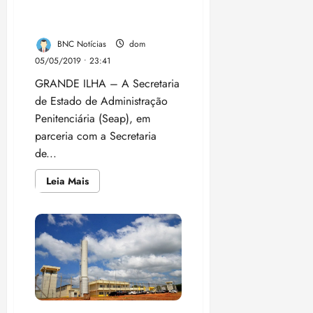
inclusão de dados de
material genético de presos
BNC Notícias
dom
05/05/2019 • 23:41
GRANDE ILHA – A Secretaria
de Estado de Administração
Penitenciária (Seap), em
parceria com a Secretaria
de...
Leia
Leia Mais
mais
sobre
MA
concluirá
em
julho
coleta,
processamento
e
inclusão
de
dados
de