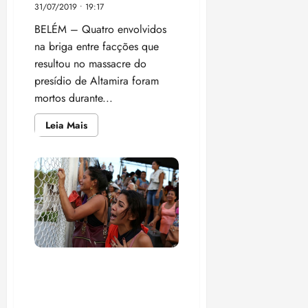
31/07/2019 • 19:17
18:18
BELÉM – Quatro envolvidos
na briga entre facções que
resultou no massacre do
presídio de Altamira foram
mortos durante...
Leia
Leia Mais
mais
sobre
Presos
de
Altamira
são
mortos
dentro
de
caminhão
durante
transferência
para
Belém
Amazonas: 40 presos são
achados mortos dentro de
cadeias