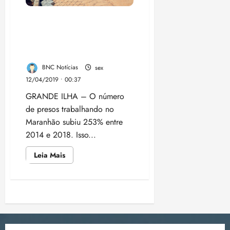
do
Maranhão
Número de presos
trabalhando triplica e gera
economia milionária no
Maranhão
BNC Notícias
sex
12/04/2019 • 00:37
GRANDE ILHA – O número
de presos trabalhando no
Maranhão subiu 253% entre
2014 e 2018. Isso...
Leia
Leia Mais
mais
sobre
Número
de
presos
Paginação
trabalhando
triplica
e
de
gera
economia