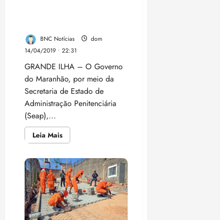
Governo criou mais de 4
material
genético
mil vagas no Sistema
de
presos
Penitenciário do Maranhão
BNC Notícias
dom
14/04/2019 • 22:31
GRANDE ILHA – O Governo
do Maranhão, por meio da
Secretaria de Estado de
Administração Penitenciária
(Seap),...
Leia
Leia Mais
mais
sobre
Governo
criou
mais
de
4
mil
vagas
no
Sistema
Penitenciário