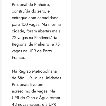
i
Prisional de Pinheiro,
z
construída do zero, e
entregue com capacidade
ter
04/08/202
para 150 vagas. Na mesma
•
cidade, foram abertas mais
18:59
72 vagas na Penitenciária
Regional de Pinheiro; e 75
vagas na UPR de Porto
Franco.
Na Região Metropolitana
de São Luís, duas Unidades
Prisionais tiveram
acréscimo de vagas. Na
UPR do Olho d’Água foram
43 novas vagas; e a UPR