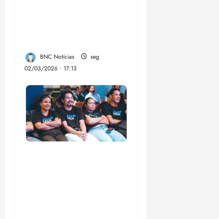
“Cuidar dos Olhos” e
garante atendimentos
de saúde em São José
de Ribamar
BNC Notícias
seg
02/03/2026 • 17:13
Emap lança 3ª edição
do Jovem Tech com
60 bolsas de R$
1.500 para formação
em tecnologia no MA