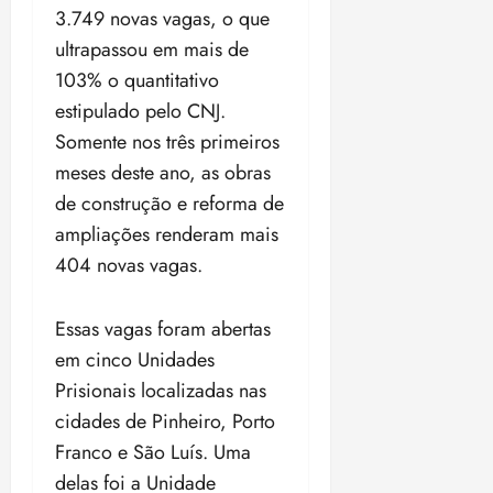
o
3.749 novas vagas, o que
n
15:09
15:18
p
ç
ultrapassou em mais de
u
a
103% o quantitativo
n
e
estipulado pelo CNJ.
i
m
ç
o
Somente nos três primeiros
ã
n
meses deste ano, as obras
o
z
de construção e reforma de
m
e
ampliações renderam mais
á
a
x
n
404 novas vagas.
i
o
m
s
Essas vagas foram abertas
a
p
em cinco Unidades
qua
a
05/08/202
Prisionais localizadas nas
r
•
cidades de Pinheiro, Porto
a
16:02
Franco e São Luís. Uma
j
u
delas foi a Unidade