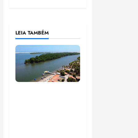
LEIA TAMBÉM
UFMA, associação de
moradores e
empreendedores
locais inauguram,
nesta quarta-feira, a
Sinalização Turística