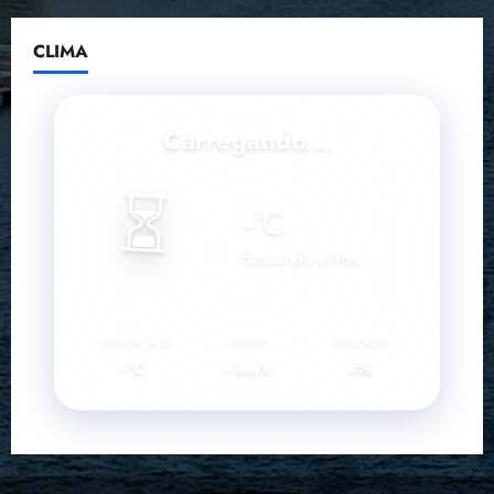
CLIMA
Carregando...
⏳
--
°C
Buscando clima...
SENSAÇÃO
VENTO
UMIDADE
--°C
--
--%
km/h