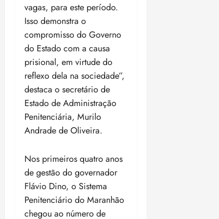
t
a
r
o
r
á
a
vagas, para este período.
a
i
e
m
a
x
n
Isso demonstra o
d
s
t
e
n
i
o
o
t
compromisso do Governo
e
t
d
m
s
r
r
i
e
do Estado com a causa
a
i
a
d
p
qui
p
prisional, em virtude do
qua
a
ç
a
06/08/202
a
a
05/08/202
reflexo dela na sociedade”,
c
a
•
c
r
r
•
o
p
15:00
destaca o secretário de
o
t
a
16:02
m
a
m
i
j
Estado de Administração
p
n
d
c
u
Penitenciária, Murilo
u
o
í
i
i
l
Andrade de Oliveira.
r
v
p
z
s
a
i
a
ó
m
d
ç
Nos primeiros quatro anos
ter
r
a
a
ã
04/08/202
de gestão do governador
i
d
s
o
•
a
a
Flávio Dino, o Sistema
18:59
c
d
Penitenciário do Maranhão
qui
qui
o
o
06/08/202
06/08/202
chegou ao número de
m
e
•
•