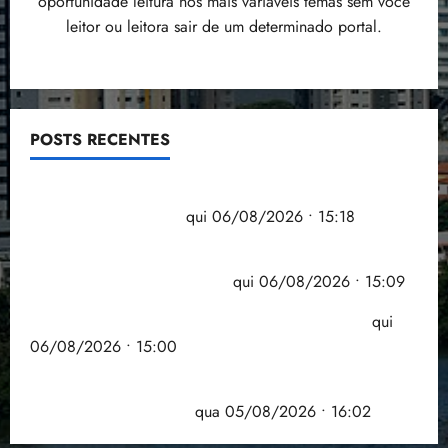
oportunidade leitura nos mais variáveis temas sem você
leitor ou leitora sair de um determinado portal.
POSTS RECENTES
Flipelô começa em Salvador com música, poesia e
grande participação
qui 06/08/2026 • 15:18
Pesquisa mostra que 29,5% da renda é
comprometida com dívidas
qui 06/08/2026 • 15:09
Entenda o que muda com a nova Lei do Frete
qui
06/08/2026 • 15:00
Estudo sobre hepatites virais traça panorama da
doença em onze anos
qua 05/08/2026 • 16:02