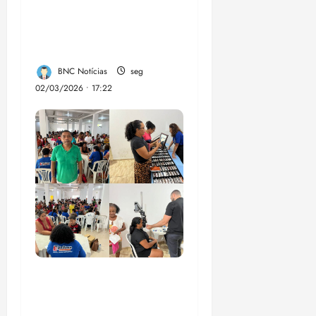
da Trilha Farol
Preguiças, em
Barreirinhas
BNC Notícias
seg
02/03/2026 • 17:22
Vereador Ednilson do
Kantão leva ação