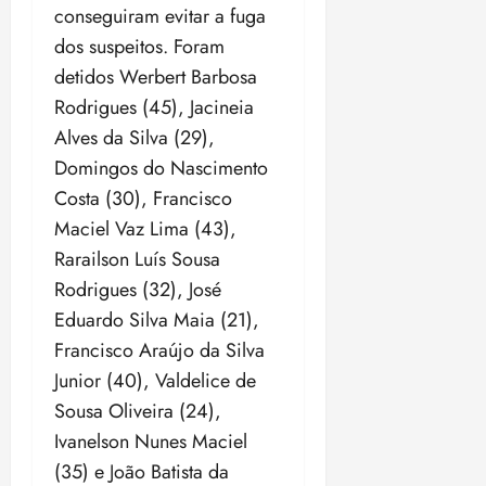
conseguiram evitar a fuga
o
n
15:09
15:18
p
ç
dos suspeitos. Foram
u
a
detidos Werbert Barbosa
n
e
Rodrigues (45), Jacineia
i
m
Alves da Silva (29),
ç
o
ã
n
Domingos do Nascimento
o
z
Costa (30), Francisco
m
e
Maciel Vaz Lima (43),
á
a
x
Rarailson Luís Sousa
n
i
o
Rodrigues (32), José
m
s
Eduardo Silva Maia (21),
a
Francisco Araújo da Silva
p
qua
a
Junior (40), Valdelice de
05/08/202
r
•
Sousa Oliveira (24),
a
16:02
Ivanelson Nunes Maciel
j
(35) e João Batista da
u