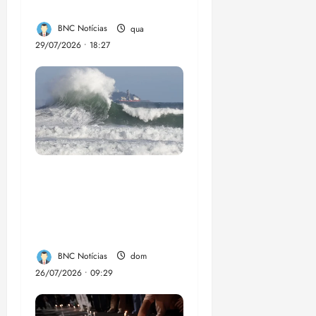
Lumia
BNC Notícias
qua
29/07/2026 • 18:27
El Niño pode
aumentar casos de
chikungunya e
dengue no Brasil
BNC Notícias
dom
26/07/2026 • 09:29