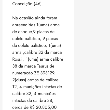
i
Conceição (46).
z
Na ocasião ainda foram
ter
04/08/202
apreendidas 1(uma) arma
•
de choque,9 placas de
18:59
colete balístico, 9 placas
de colete balístico, 1(uma)
arma ,calibre 32 da marca
Rossi , 1(uma) arma calibre
38 da marca Taurus de
numeração ZE 393129,
2(duas) armas de calibre
12, 4 munições intactas de
calibre 32, 4 munições
intactas de calibre 38,
cerca de R$ 20.805,00