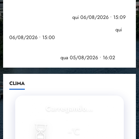
Pesquisa mostra que 29,5% da renda é
comprometida com dívidas
qui 06/08/2026 • 15:09
Entenda o que muda com a nova Lei do Frete
qui
06/08/2026 • 15:00
Estudo sobre hepatites virais traça panorama da
doença em onze anos
qua 05/08/2026 • 16:02
CLIMA
Carregando...
⏳
--
°C