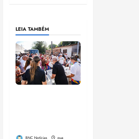
LEIA TAMBÉM
Circuito Social 360°
transforma vidas e
fortalece a inclusão
social em Paço do
Lumia
BNC Notícias
qua