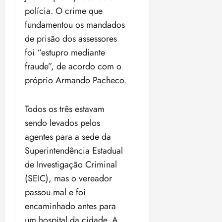
i
polícia. O crime que
z
fundamentou os mandados
de prisão dos assessores
ter
04/08/202
foi “estupro mediante
•
fraude”, de acordo com o
18:59
próprio Armando Pacheco.
Todos os três estavam
sendo levados pelos
agentes para a sede da
Superintendência Estadual
de Investigação Criminal
(SEIC), mas o vereador
passou mal e foi
encaminhado antes para
um hospital da cidade. A