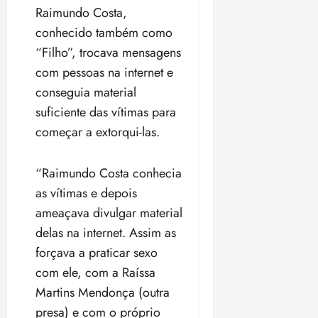
t
a
r
o
r
á
a
Raimundo Costa,
a
i
e
m
a
x
n
conhecido também como
d
s
t
e
n
i
o
o
t
e
“Filho”, trocava mensagens
t
d
m
s
r
r
i
e
a
com pessoas na internet e
i
a
d
p
qui
p
qua
conseguia material
a
ç
a
06/08/202
a
a
05/08/202
c
suficiente das vítimas para
a
•
c
r
r
•
o
p
15:00
o
começar a extorqui-las.
t
a
16:02
m
a
m
i
j
p
n
d
c
u
“Raimundo Costa conhecia
u
o
í
i
i
l
r
as vítimas e depois
v
p
z
s
a
i
a
ameaçava divulgar material
ó
m
d
ç
ter
delas na internet. Assim as
r
a
a
ã
04/08/202
i
forçava a praticar sexo
d
s
o
•
a
a
com ele, com a Raíssa
18:59
c
d
qui
qui
Martins Mendonça (outra
o
o
06/08/202
06/08/202
presa) e com o próprio
m
e
•
•