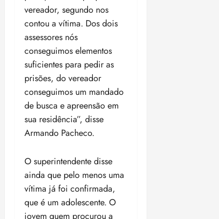
o
n
vereador, segundo nos
15:09
15:18
p
ç
contou a vítima. Dos dois
u
a
assessores nós
n
e
conseguimos elementos
i
m
ç
o
suficientes para pedir as
ã
n
prisões, do vereador
o
z
conseguimos um mandado
m
e
á
de busca e apreensão em
a
x
n
sua residência”, disse
i
o
Armando Pacheco.
m
s
a
p
O superintendente disse
qua
a
05/08/202
ainda que pelo menos uma
r
•
vítima já foi confirmada,
a
16:02
j
que é um adolescente. O
u
jovem quem procurou a