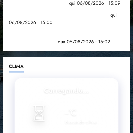
comprometida com dívidas
qui 06/08/2026 • 15:09
Entenda o que muda com a nova Lei do Frete
qui
06/08/2026 • 15:00
Estudo sobre hepatites virais traça panorama da
doença em onze anos
qua 05/08/2026 • 16:02
CLIMA
Carregando...
⏳
--
°C
Buscando clima...