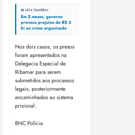
i
z
📖 LEIA TAMBÉM:
Em 2 meses, governo
provoca prejuízo de R$ 3
ter
bi ao crime organizado
04/08/202
•
18:59
Nos dois casos, os presos
foram apresentados na
Delegacia Especial de
Ribamar para serem
submetidos aos processos
legais, posteriormente
encaminhados ao sistema
prisional.
BNC Polícia