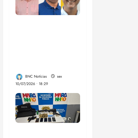
Enilton: chapa de
Braide, Fufuca e
Lahesio revela a
verdadeira face da
aliança da direita no
Maranhão
BNC Notícias
sex
10/07/2026 • 18:29
A PCMA, no Maiobão