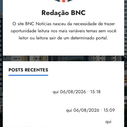
Redação BNC
O site BNC Notícias nasceu da necessidade de trazer
oportunidade leitura nos mais variáveis temas sem você
leitor ou leitora sair de um determinado portal.
POSTS RECENTES
Flipelô começa em Salvador com música, poesia e
grande participação
qui 06/08/2026 • 15:18
Pesquisa mostra que 29,5% da renda é
comprometida com dívidas
qui 06/08/2026 • 15:09
Entenda o que muda com a nova Lei do Frete
qui