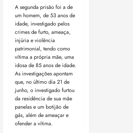
o
n
15:09
15:18
A segunda prisão foi a de
p
ç
um homem, de 53 anos de
u
a
idade, investigado pelos
n
e
i
m
crimes de furto, ameaça,
ç
o
injúria e violência
ã
n
patrimonial, tendo como
o
z
vítima a própria mãe, uma
m
e
á
a
idosa de 85 anos de idade.
x
n
As investigações apontam
i
o
que, no último dia 21 de
m
s
a
junho, o investigado furtou
p
qua
da residência de sua mãe
a
05/08/202
panelas e um botijão de
r
•
gás, além de ameaçar e
a
16:02
j
ofender a vítima.
u