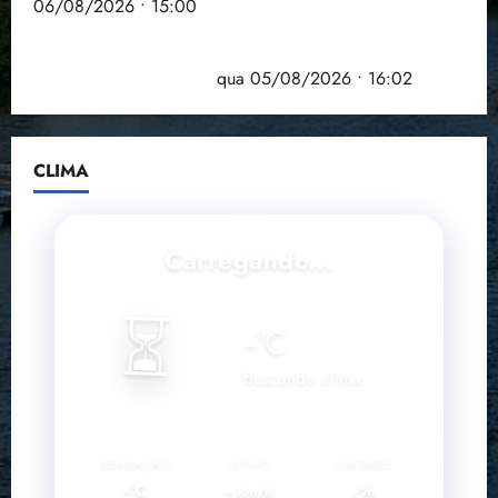
06/08/2026 • 15:00
Estudo sobre hepatites virais traça panorama da
doença em onze anos
qua 05/08/2026 • 16:02
CLIMA
Carregando...
⏳
--
°C
Buscando clima...
SENSAÇÃO
VENTO
UMIDADE
--°C
--
--%
km/h