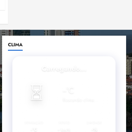
CLIMA
Carregando...
⏳
--
°C
Buscando clima...
SENSAÇÃO
VENTO
UMIDADE
--°C
--
--%
km/h