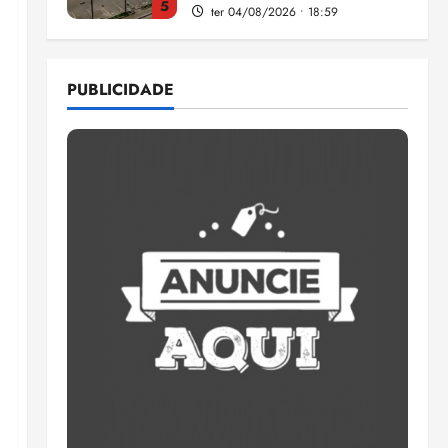
5
ter 04/08/2026 • 18:59
Flipelô começa em Salvador
com música, poesia e grande
PUBLICIDADE
participação
qui 06/08/2026 • 15:18
1
Pesquisa mostra que 29,5%
da renda é comprometida
com dívidas
qui 06/08/2026 • 15:09
2
Entenda o que muda com a
nova Lei do Frete
qui 06/08/2026 • 15:00
3