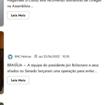
Magalhães (PCdoB) está recolhendo assinaturas de colegas
na Assembleia...
Leia
Leia Mais
mais
sobre
VÍDEO:
Empresa
de
Fred
Campos
emtra
Governo opera para evitar CPI do MEC, que ganhou
na
mira
força
do
TCE
BNC Notícias
qui 23/06/2022 • 10:20
e
vira
alvo
BRASÍLIA – A equipe do presidente Jair Bolsonaro e seus
de
aliados no Senado lançaram uma operação para evitar...
CPI
no
Acre
Leia
Leia Mais
mais
sobre
Governo
opera
para
evitar
CPI