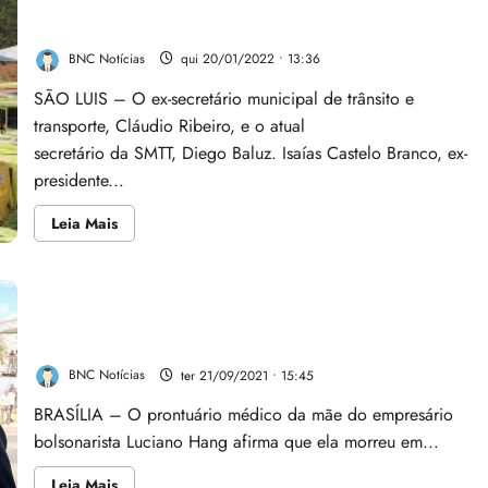
Atual e ex-secretário da SMTT foram ouvidos pela CPI
do
MEC,
do transporte público
que
ganhou
BNC Notícias
qui 20/01/2022 • 13:36
força
SÃO LUIS – O ex-secretário municipal de trânsito e
transporte, Cláudio Ribeiro, e o atual
secretário da SMTT, Diego Baluz. Isaías Castelo Branco, ex-
presidente...
Leia
Leia Mais
mais
sobre
Atual
e
ex-
secretário
Mãe de Hang recebeu ‘kit Covid’, e prontuário indica
da
fraude em atestado de óbito
SMTT
foram
ouvidos
BNC Notícias
ter 21/09/2021 • 15:45
pela
CPI
BRASÍLIA – O prontuário médico da mãe do empresário
do
transporte
bolsonarista Luciano Hang afirma que ela morreu em...
público
Leia
Leia Mais