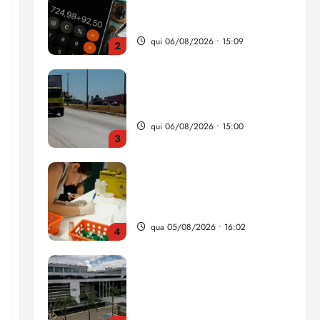
da renda é comprometida
com dívidas
qui 06/08/2026 • 15:09
2
Entenda o que muda com a
nova Lei do Frete
qui 06/08/2026 • 15:00
3
Estudo sobre hepatites virais
traça panorama da doença
em onze anos
qua 05/08/2026 • 16:02
4
CNJ acaba com
aposentadoria compulsória
como punição máxima para
juiz