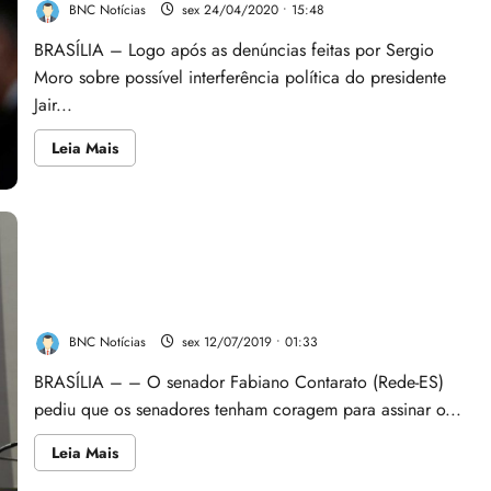
como
BNC Notícias
sex 24/04/2020 • 15:48
‘miliciano
ameaçando
BRASÍLIA – Logo após as denúncias feitas por Sergio
pessoas’;
ministro
Moro sobre possível interferência política do presidente
pode
ir
Jair...
à
CPI
Leia
Leia Mais
mais
sobre
Câmara
articula
CPI
e
convite
Em audiência com Greenwald, Contarato cobra
para
Moro
coragem de senadores para instauração de CPI da
ser
Vaza Jato
ouvido
BNC Notícias
sex 12/07/2019 • 01:33
BRASÍLIA – – O senador Fabiano Contarato (Rede-ES)
pediu que os senadores tenham coragem para assinar o...
Leia
Leia Mais
mais
sobre