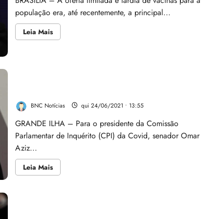
BRASÍLIA – A oferta limitada e tardia de vacinas para a
CPI
que
população era, até recentemente, a principal...
investigará
casa
de
Leia
Leia Mais
saúde
mais
da
sobre
família
As
Coutinho
suspeitas
na
compra
de
Aziz diz que Onyx soa como ‘miliciano ameaçando
vacinas;
pessoas’; ministro pode ir à CPI
entenda
BNC Notícias
qui 24/06/2021 • 13:55
GRANDE ILHA – Para o presidente da Comissão
Parlamentar de Inquérito (CPI) da Covid, senador Omar
Aziz...
Leia
Leia Mais
mais
sobre
Aziz
diz
que
Onyx
Câmara articula CPI e convite para Moro ser ouvido
soa