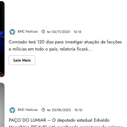
Contarato lidera CPI do Crime Organizado, e Senado
propõe alterar a lei
BNC Notícias
ter 04/11/2025 • 14:16
Comissão terá 120 dias para investigar atuação de facções
e milícias em todo o país; relatoria ficará...
Leia
Leia Mais
mais
sobre
Contarato
lidera
CPI
do
Crime
Organizado,
VÍDEO: Empresa de Fred Campos emtra na mira do
e
Senado
TCE e vira alvo de CPI no Acre
propõe
alterar
BNC Notícias
ter 29/08/2023 • 10:10
a
lei
PAÇO DO LUMIAR – O deputado estadual Edvaldo