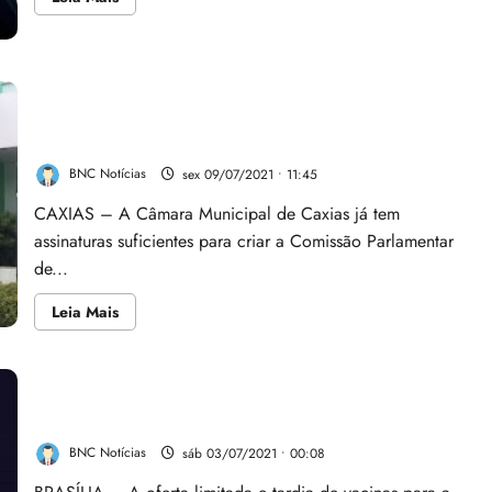
mais
sobre
Mãe
de
Hang
recebeu
Câmara Municipal de Caxias já tem assinaturas
‘kit
suficientes para CPI que investigará casa de saúde da
Covid’,
e
família Coutinho
prontuário
indica
BNC Notícias
sex 09/07/2021 • 11:45
fraude
em
atestado
CAXIAS – A Câmara Municipal de Caxias já tem
de
assinaturas suficientes para criar a Comissão Parlamentar
óbito
de...
Leia
Leia Mais
mais
sobre
Câmara
Municipal
de
Caxias
já
As suspeitas na compra de vacinas; entenda
tem
assinaturas
BNC Notícias
sáb 03/07/2021 • 00:08
suficientes
para