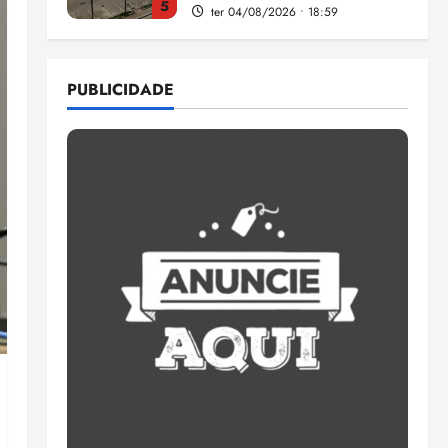
5
ter 04/08/2026 • 18:59
Flipelô começa em Salvador
com música, poesia e grande
PUBLICIDADE
participação
qui 06/08/2026 • 15:18
1
Pesquisa mostra que 29,5%
da renda é comprometida
com dívidas
qui 06/08/2026 • 15:09
2
Entenda o que muda com a
nova Lei do Frete
qui 06/08/2026 • 15:00
3