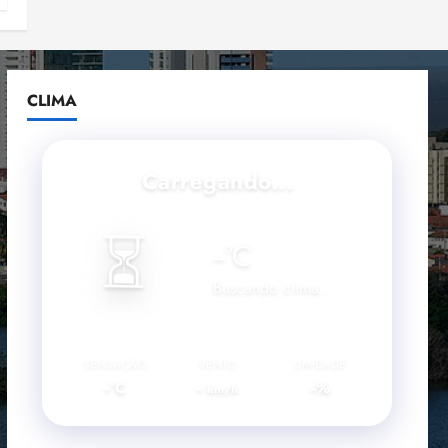
CLIMA
Carregando...
⏳
--
°C
Buscando clima...
SENSAÇÃO
VENTO
UMIDADE
--°C
--
--%
km/h