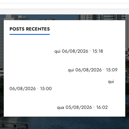
POSTS RECENTES
Flipelô começa em Salvador com música, poesia e
grande participação
qui 06/08/2026 • 15:18
Pesquisa mostra que 29,5% da renda é
comprometida com dívidas
qui 06/08/2026 • 15:09
Entenda o que muda com a nova Lei do Frete
qui
06/08/2026 • 15:00
Estudo sobre hepatites virais traça panorama da
doença em onze anos
qua 05/08/2026 • 16:02