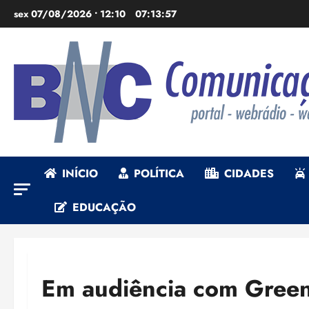
Ir
sex 07/08/2026 • 12:10
07:13:59
para
o
conteúdo
INÍCIO
POLÍTICA
CIDADES
EDUCAÇÃO
Em audiência com Green