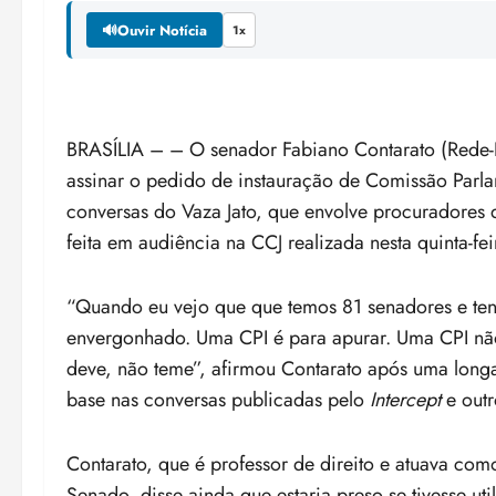
🔊
Ouvir Notícia
1x
BRASÍLIA – – O senador Fabiano Contarato (Rede-
assinar o pedido de instauração de Comissão Parla
conversas do Vaza Jato, que envolve procuradores 
feita em audiência na CCJ realizada nesta quinta-fei
“Quando eu vejo que que temos 81 senadores e ten
envergonhado. Uma CPI é para apurar. Uma CPI não
deve, não teme”, afirmou Contarato após uma lon
base nas conversas publicadas pelo
Intercept
e out
Contarato, que é professor de direito e atuava com
Senado, disse ainda que estaria preso se tivesse 