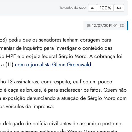
100%
Tamanho do texto:
A-
A+
📅 12/07/2019 01h33
ES) pediu que os senadores tenham coragem para
mentar de Inquérito para investigar o conteúdo das
do MPF e o ex-juiz federal Sérgio Moro. A cobrança foi
ra (11)
com o jornalista Glenn Greenwald
.
ho 13 assinaturas, com respeito, eu fico um pouco
 é caça as bruxas, é para esclarecer os fatos. Quem não
ga exposição denunciando a atuação de Sérgio Moro com
ros veículos da imprensa.
o delegado de polícia civil antes de assumir o posto no
utilizado os mesmos métodos de Sérgio Moro enquanto