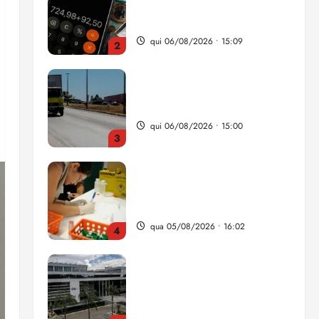
da renda é comprometida
com dívidas
qui 06/08/2026 • 15:09
2
Entenda o que muda com a
nova Lei do Frete
qui 06/08/2026 • 15:00
3
Estudo sobre hepatites virais
traça panorama da doença
em onze anos
qua 05/08/2026 • 16:02
4
CNJ acaba com
aposentadoria compulsória
como punição máxima para
juiz