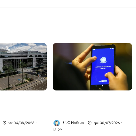
om aposentadoria
Desemprego no 2º trimestre é
 como punição
5,4%, o menor já registrado
juiz
no período
ter 04/08/2026 •
BNC Notícias
qui 30/07/2026 •
18:29