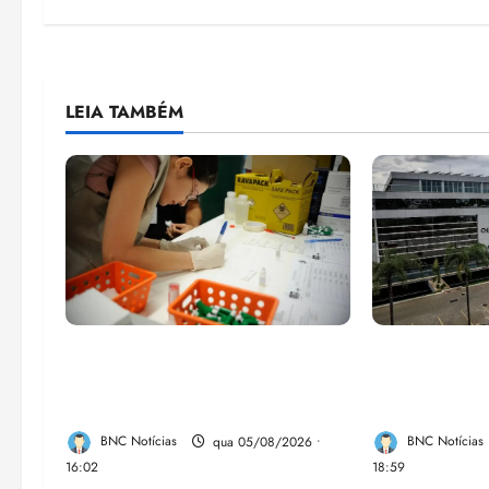
LEIA TAMBÉM
Estudo sobre hepatites virais
CNJ acaba c
traça panorama da doença em
compulsória
onze anos
máxima para 
BNC Notícias
qua 05/08/2026 •
BNC Notícias
16:02
18:59