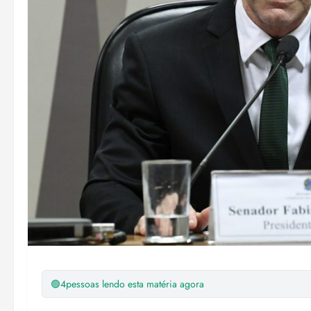
🟢
4
pessoas lendo esta matéria agora