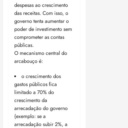
a
ç
a
06/08/202
a
a
despesas ao crescimento
05/08/202
c
a
•
c
r
r
•
das receitas. Com isso, o
o
p
15:00
o
t
a
16:02
m
a
governo tenta aumentar o
m
i
j
p
n
d
c
poder de investimento sem
u
u
o
í
i
i
comprometer as contas
l
r
v
p
z
públicas.
s
a
i
a
ó
m
O mecanismo central do
d
ç
ter
r
a
a
ã
arcabouço é:
04/08/202
i
d
s
o
•
a
a
18:59
o crescimento dos
c
d
qui
qui
o
o
gastos públicos
fica
06/08/202
06/08/202
m
e
•
•
limitado a 70%
do
o
n
15:09
15:18
crescimento da
p
ç
u
arrecadação do governo
a
n
e
(exemplo: se a
i
m
arrecadação subir 2%, a
ç
o