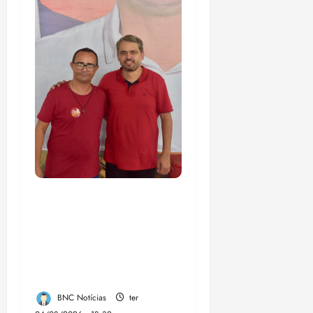
PSOL homologa
candidatura de
Professor Edmilson à
Câmara Federal nas
eleições de 2026
BNC Notícias
ter