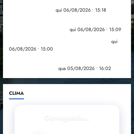
Flipelô começa em Salvador com música, poesia e
grande participação
qui 06/08/2026 • 15:18
Pesquisa mostra que 29,5% da renda é
comprometida com dívidas
qui 06/08/2026 • 15:09
Entenda o que muda com a nova Lei do Frete
qui
06/08/2026 • 15:00
Estudo sobre hepatites virais traça panorama da
doença em onze anos
qua 05/08/2026 • 16:02
CLIMA
Carregando...