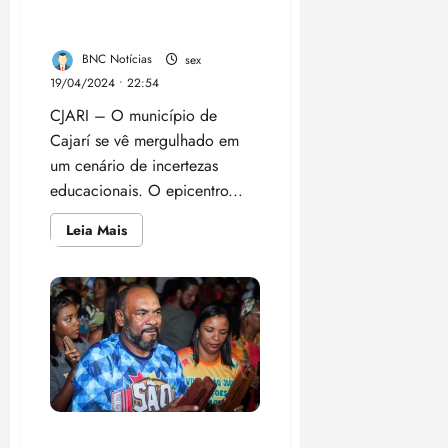
Cajarí: Impasse Político
Afeta Educação Local
BNC Notícias
sex
19/04/2024 • 22:54
CJARI – O município de
Cajarí se vê mergulhado em
um cenário de incertezas
educacionais. O epicentro...
Leia
Leia Mais
mais
sobre
Cajarí:
Impasse
Político
Afeta
Educação
Local
Grupos culturais de Paço