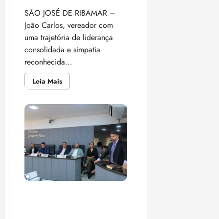
SÃO JOSÉ DE RIBAMAR –
João Carlos, vereador com
uma trajetória de liderança
consolidada e simpatia
reconhecida...
Leia
Leia Mais
mais
sobre
João
Carlos
vai
disputar
a
presidência
da
Câmara
de
Ribamar
com
o
consentimento
de
Paço do Lumiar: executivo
Dr.
apresenta balanço do
Julinho
quadrimestre na Câmara de