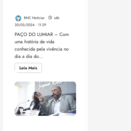
do Lumiar se unem em
apoio a Jorge Marú
BNC Notícias
sáb
30/03/2024 • 11:29
PAÇO DO LUMIAR – Com
uma história de vida
conhecida pela vivência no
dia a dia do...
Leia
Leia Mais
mais
sobre
Grupos
culturais
de
Paço
do
Lumiar
se
unem
em
apoio
a
Jorge Marú Encaminha
Jorge
Marú
Proposta de Regularização