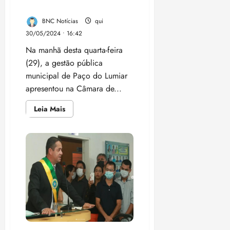
Vereadores
BNC Notícias
qui
30/05/2024 • 16:42
Na manhã desta quarta-feira
(29), a gestão pública
municipal de Paço do Lumiar
apresentou na Câmara de...
Leia
Leia Mais
mais
sobre
Paço
do
Lumiar:
executivo
apresenta
balanço
do
quadrimestre
na
Câmara
de
Vereadores