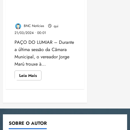
Fundiária na Pirâmide e
Recebe Apoio Unânime dos
Vereadores
BNC Notícias
qui
21/03/2024 • 00:01
PAÇO DO LUMIAR – Durante
a última sessão da Câmara
Municipal, o vereador Jorge
Marú trouxe à...
Leia
Leia Mais
mais
sobre
Jorge
Marú
Encaminha
Paginação
Proposta
de
Regularização
de
Fundiária
na
Pirâmide
posts
SOBRE O AUTOR
e
Recebe