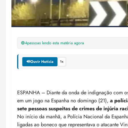
🟢
4
pessoas lendo esta matéria agora
🔊
Ouvir Notícia
1x
ESPANHA – Diante da onda de indignação com os ins
em um jogo na Espanha no domingo (21),
a políc
sete pessoas suspeitas de crimes de injúria rac
No início da manhã, a Polícia Nacional da Espanha
ligadas ao boneco que representava o atacante Vin