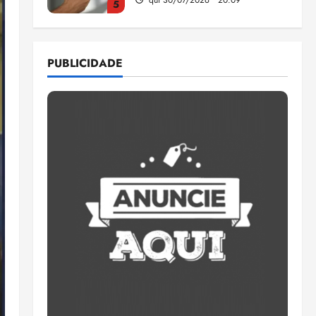
5
Estudo sobre hepatites virais
traça panorama da doença
PUBLICIDADE
em onze anos
qua 05/08/2026 • 16:02
1
CNJ acaba com
aposentadoria compulsória
como punição máxima para
juiz
2
ter 04/08/2026 • 18:59
PSOL homologa candidatura
de Professor Edmilson à
Câmara Federal nas eleições
de 2026
3
ter 04/08/2026 • 18:32
COMPEDE de Paço do