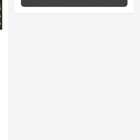
Lumiar participa de evento
que debateu os 11 anos da
Lei de inclusão Brasileira
4
ter 04/08/2026 • 18:18
Lei destina parte do dinheiro
de bets para fundo da
Polícia Federal
qui 30/07/2026 • 20:09
5