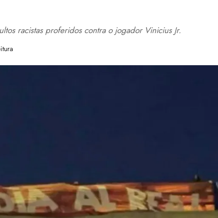
s racistas proferidos contra o jogador Vinicius Jr.
itura