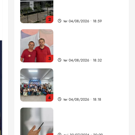
como punição máxima para
juiz
2
ter 04/08/2026 • 18:59
PSOL homologa candidatura
de Professor Edmilson à
Câmara Federal nas eleições
de 2026
3
ter 04/08/2026 • 18:32
COMPEDE de Paço do
Lumiar participa de evento
que debateu os 11 anos da
Lei de inclusão Brasileira
4
ter 04/08/2026 • 18:18
Lei destina parte do dinheiro
de bets para fundo da
Polícia Federal
qui 30/07/2026 • 20:09