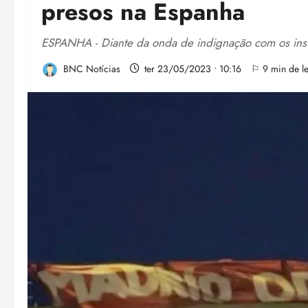
presos na Espanha
ESPANHA - Diante da onda de indignação com os insulto
BNC Notícias
ter 23/05/2023 • 10:16
⚐ 9 min de le