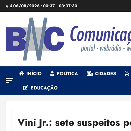
Ir
qui 06/08/2026 • 00:37
03:37:32
para
o
conteúdo
INÍCIO
POLÍTICA
CIDADES
EDUCAÇÃO
Vini Jr.: sete suspeitos 