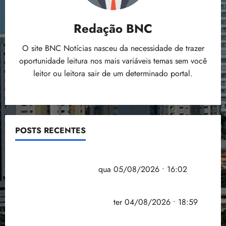
Redação BNC
O site BNC Notícias nasceu da necessidade de trazer
oportunidade leitura nos mais variáveis temas sem você
leitor ou leitora sair de um determinado portal.
POSTS RECENTES
Estudo sobre hepatites virais traça panorama da
doença em onze anos
qua 05/08/2026 • 16:02
CNJ acaba com aposentadoria compulsória como
punição máxima para juiz
ter 04/08/2026 • 18:59
PSOL homologa candidatura de Professor Edmilson