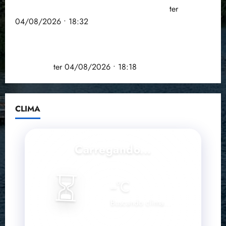
à Câmara Federal nas eleições de 2026
ter
04/08/2026 • 18:32
COMPEDE de Paço do Lumiar participa de evento
que debateu os 11 anos da Lei de inclusão
Brasileira
ter 04/08/2026 • 18:18
CLIMA
Carregando...
⏳
--
°C
Buscando clima...