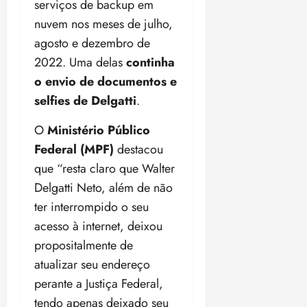
a
serviços de backup em
d
a
e
j
s
nuvem nos meses de julho,
o
t
d
u
i
d
e
agosto e dezembro de
e
i
l
a
u
r
z
2022. Uma delas
continha
e
P
o
a
i
o envio de documentos e
o
s
l
ter
r
selfies de Delgatti
.
l
1
n
04/08/202
a
í
1
a
•
O
Ministério Público
c
a
s
18:59
ter
i
n
Federal (MPF)
destacou
e
04/08/202
a
o
l
que “resta claro que Walter
•
F
s
e
18:18
Delgatti Neto, além de não
e
d
i
ter interrompido o seu
d
a
ç
e
L
õ
acesso à internet, deixou
r
e
e
propositalmente de
a
i
s
atualizar seu endereço
l
d
d
perante a Justiça Federal,
e
e
i
2
qui
tendo apenas deixado seu