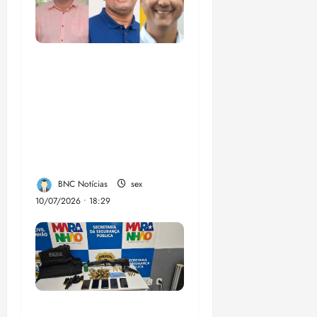
Enilton: chapa de
Braide, Fufuca e
Lahesio revela a
verdadeira face da
aliança da direita no
Maranhão
BNC Notícias
sex
10/07/2026 • 18:29
A PCMA, no Maiobão