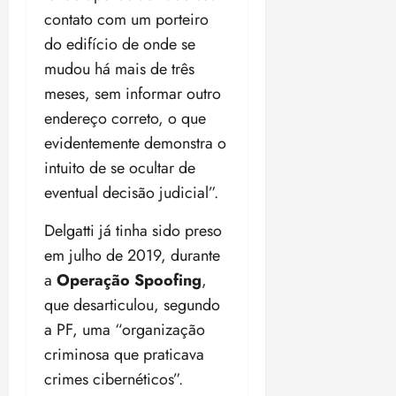
n
30/07/202
0
contato com um porteiro
•
c
2
do edifício de onde se
20:09
l
6
u
mudou há mais de três
s
ter
meses, sem informar outro
ã
04/08/202
endereço correto, o que
o
•
evidentemente demonstra o
B
18:32
r
intuito de se ocultar de
a
eventual decisão judicial”.
s
i
Delgatti já tinha sido preso
l
em julho de 2019, durante
e
a
Operação Spoofing
,
i
r
que desarticulou, segundo
a
a PF, uma “organização
criminosa que praticava
ter
crimes cibernéticos”.
04/08/202
•