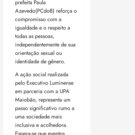
prefeita Paula
o
n
15:09
15:18
Azevedo(PCdoB) reforça o
p
ç
u
a
compromisso com a
n
e
igualdade e o respeito a
i
m
todas as pessoas,
ç
o
independentemente de sua
ã
n
o
z
orientação sexual ou
m
e
identidade de gênero.
á
a
x
n
A ação social realizada
i
o
pelo Executivo Luminense
m
s
a
em parceria com a UPA
p
Maiobão, representa um
qua
a
05/08/202
passo significativo rumo a
r
•
uma sociedade mais
a
16:02
j
inclusiva e acolhedora.
u
Espera-se que eventos