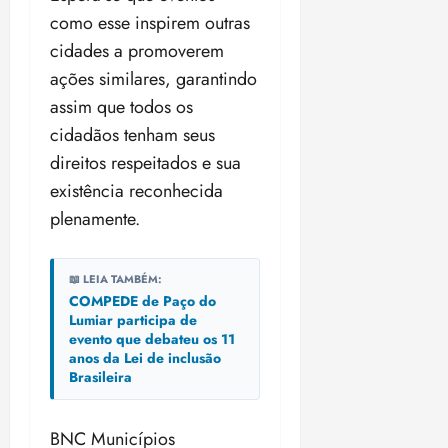
i
como esse inspirem outras
z
cidades a promoverem
ações similares, garantindo
ter
04/08/202
assim que todos os
•
cidadãos tenham seus
18:59
direitos respeitados e sua
existência reconhecida
plenamente.
📖 LEIA TAMBÉM:
COMPEDE de Paço do
Lumiar participa de
evento que debateu os 11
anos da Lei de inclusão
Brasileira
BNC Municípios