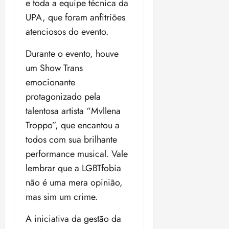
t
a
e toda a equipe técnica da
r
o
r
á
a
a
i
e
m
a
UPA, que foram anfitriões
x
n
d
s
t
e
n
i
o
atenciosos do evento.
o
t
e
t
d
m
s
r
r
i
e
a
Durante o evento, houve
i
a
d
p
qui
p
qua
um Show Trans
a
ç
a
06/08/202
a
a
05/08/202
c
a
emocionante
•
c
r
r
•
o
p
15:00
o
t
a
protagonizado pela
16:02
m
a
m
i
j
talentosa artista “Mvllena
p
n
d
c
u
u
Troppo”, que encantou a
o
í
i
i
l
r
v
todos com sua brilhante
p
z
s
a
i
a
performance musical. Vale
ó
m
d
ç
ter
lembrar que a LGBTfobia
r
a
a
ã
04/08/202
i
d
não é uma mera opinião,
s
o
•
a
a
mas sim um crime.
18:59
c
d
qui
qui
o
o
A iniciativa da gestão da
06/08/202
06/08/202
m
e
•
•