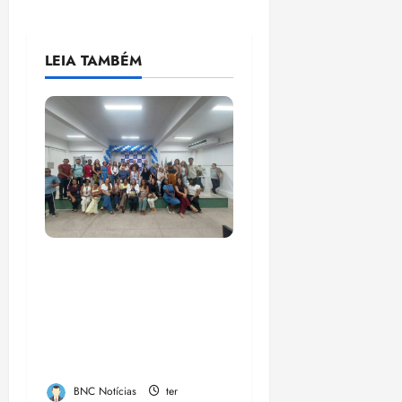
LEIA TAMBÉM
COMPEDE de Paço do
Lumiar participa de
evento que debateu
os 11 anos da Lei de
inclusão Brasileira
BNC Notícias
ter