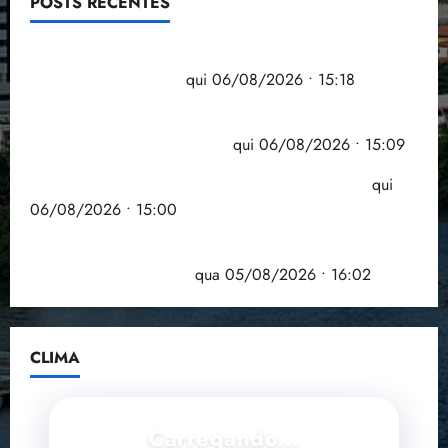
POSTS RECENTES
Flipelô começa em Salvador com música, poesia e
grande participação
qui 06/08/2026 • 15:18
Pesquisa mostra que 29,5% da renda é
comprometida com dívidas
qui 06/08/2026 • 15:09
Entenda o que muda com a nova Lei do Frete
qui
06/08/2026 • 15:00
Estudo sobre hepatites virais traça panorama da
doença em onze anos
qua 05/08/2026 • 16:02
CLIMA
Carregando...