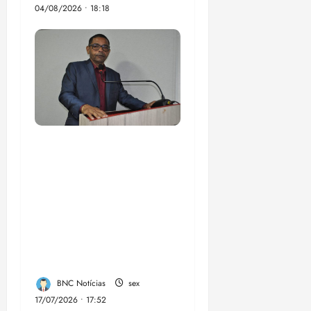
04/08/2026 • 18:18
Vereador Ednilson do
Kantão celebra com a
comunidade chegada
do transporte
metropolitano na
região da Estrada de
Santana
BNC Notícias
sex
17/07/2026 • 17:52