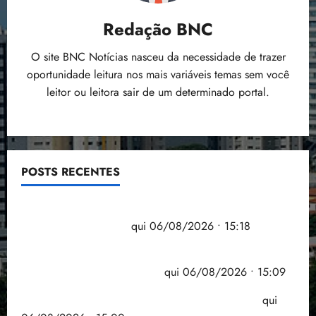
Redação BNC
O site BNC Notícias nasceu da necessidade de trazer
oportunidade leitura nos mais variáveis temas sem você
leitor ou leitora sair de um determinado portal.
POSTS RECENTES
Flipelô começa em Salvador com música, poesia e
grande participação
qui 06/08/2026 • 15:18
Pesquisa mostra que 29,5% da renda é
comprometida com dívidas
qui 06/08/2026 • 15:09
Entenda o que muda com a nova Lei do Frete
qui