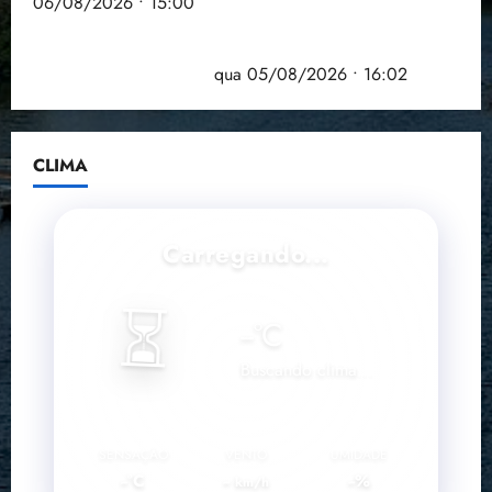
06/08/2026 • 15:00
Estudo sobre hepatites virais traça panorama da
doença em onze anos
qua 05/08/2026 • 16:02
CLIMA
Carregando...
⏳
--
°C
Buscando clima...
SENSAÇÃO
VENTO
UMIDADE
--°C
--
--%
km/h