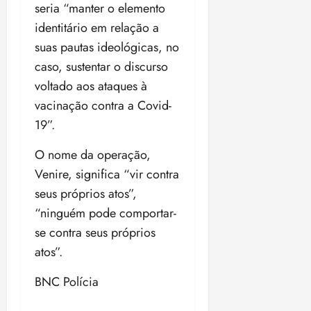
i
seria “manter o elemento
z
identitário em relação a
suas pautas ideológicas, no
ter
caso, sustentar o discurso
04/08/202
•
voltado aos ataques à
18:59
vacinação contra a Covid-
19”.
O nome da operação,
Venire, significa “vir contra
seus próprios atos”,
“ninguém pode comportar-
se contra seus próprios
atos”.
BNC Polícia