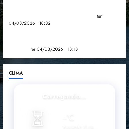
PSOL homologa candidatura de Professor Edmilson
à Câmara Federal nas eleições de 2026
ter
04/08/2026 • 18:32
COMPEDE de Paço do Lumiar participa de evento
que debateu os 11 anos da Lei de inclusão
Brasileira
ter 04/08/2026 • 18:18
CLIMA
Carregando...
⏳
--
°C
Buscando clima...