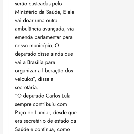
a
serão custeadas pelo
d
a
e
j
s
o
Ministério da Saúde, E ele
t
d
u
i
d
e
e
i
vai doar uma outra
l
a
u
r
z
e
ambulância avançada, via
P
o
a
i
emenda parlamentar para
o
s
l
ter
r
l
1
nosso município. O
n
04/08/202
a
í
1
a
•
deputado disse ainda que
c
a
s
18:59
vai a Brasília para
ter
i
n
e
04/08/202
organizar a liberação dos
a
o
l
•
F
s
e
veículos”, disse a
18:18
e
d
i
secretária.
d
a
ç
“O deputado Carlos Lula
e
L
õ
r
sempre contribuiu com
e
e
a
i
s
Paço do Lumiar, desde que
l
d
d
era secretário de estado da
e
e
Saúde e continua, como
i
2
qui