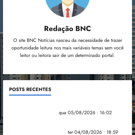
Redação BNC
O site BNC Notícias nasceu da necessidade de trazer
oportunidade leitura nos mais variáveis temas sem você
leitor ou leitora sair de um determinado portal.
POSTS RECENTES
Estudo sobre hepatites virais traça panorama da
doença em onze anos
qua 05/08/2026 • 16:02
CNJ acaba com aposentadoria compulsória como
punição máxima para juiz
ter 04/08/2026 • 18:59