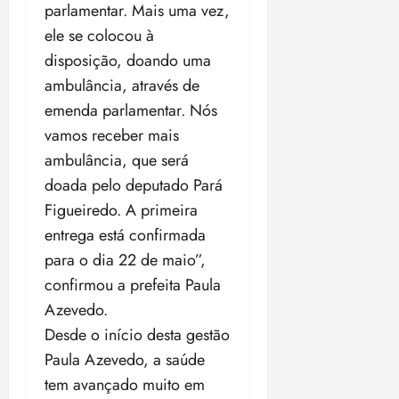
n
30/07/202
parlamentar. Mais uma vez,
0
•
c
2
ele se colocou à
20:09
l
6
disposição, doando uma
u
ambulância, através de
s
ter
ã
emenda parlamentar. Nós
04/08/202
o
•
vamos receber mais
B
18:32
ambulância, que será
r
doada pelo deputado Pará
a
s
Figueiredo. A primeira
i
entrega está confirmada
l
para o dia 22 de maio”,
e
i
confirmou a prefeita Paula
r
Azevedo.
a
Desde o início desta gestão
Paula Azevedo, a saúde
ter
04/08/202
tem avançado muito em
•