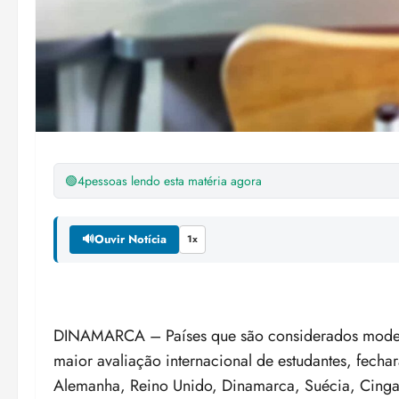
🟢
4
pessoas lendo esta matéria agora
🔊
Ouvir Notícia
1x
DINAMARCA – P
aíses que são considerados mode
maior avaliação internacional de estudantes, fech
Alemanha, Reino Unido, Dinamarca, Suécia, Cinga