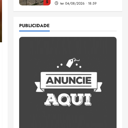
5
ter 04/08/2026 • 18:59
Flipelô começa em Salvador
com música, poesia e grande
PUBLICIDADE
participação
qui 06/08/2026 • 15:18
1
Pesquisa mostra que 29,5%
da renda é comprometida
com dívidas
qui 06/08/2026 • 15:09
2
Entenda o que muda com a
nova Lei do Frete
qui 06/08/2026 • 15:00
3