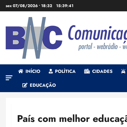
Ir
sex 07/08/2026 • 18:32
15:39:42
para
o
conteúdo
INÍCIO
POLÍTICA
CIDADES
EDUCAÇÃO
País com melhor educaç