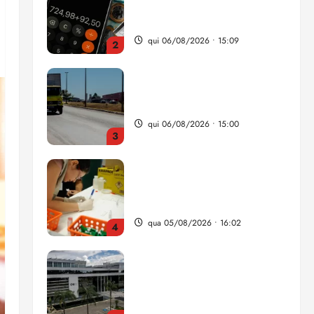
da renda é comprometida
com dívidas
qui 06/08/2026 • 15:09
2
Entenda o que muda com a
nova Lei do Frete
qui 06/08/2026 • 15:00
3
Estudo sobre hepatites virais
traça panorama da doença
em onze anos
qua 05/08/2026 • 16:02
4
CNJ acaba com
aposentadoria compulsória
como punição máxima para
juiz