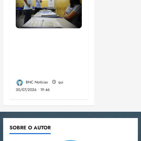
Campanha mobiliza
comunidades de fé
contra a
desinformação nas
eleições de 2026
BNC Notícias
qui
30/07/2026 • 19:46
SOBRE O AUTOR