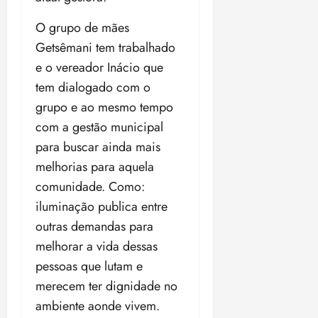
t
a
r
o
r
á
a
a
i
e
m
a
x
n
O grupo de mães
d
s
t
e
n
i
o
Getsêmani tem trabalhado
o
t
e
t
d
m
s
r
r
e o vereador Inácio que
i
e
a
i
a
d
p
qui
p
tem dialogado com o
qua
a
ç
a
06/08/202
a
a
05/08/202
grupo e ao mesmo tempo
c
a
•
c
r
r
•
o
com a gestão municipal
p
15:00
o
t
a
16:02
m
a
m
para buscar ainda mais
i
j
p
n
d
c
u
melhorias para aquela
u
o
í
i
i
comunidade. Como:
l
r
v
p
z
s
a
iluminação publica entre
i
a
ó
m
d
ç
outras demandas para
ter
r
a
a
ã
04/08/202
melhorar a vida dessas
i
d
s
o
•
pessoas que lutam e
a
a
18:59
c
d
merecem ter dignidade no
qui
qui
o
o
06/08/202
ambiente aonde vivem.
06/08/202
m
e
•
•