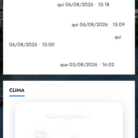
grande participação
qui 06/08/2026 • 15:18
Pesquisa mostra que 29,5% da renda é
comprometida com dívidas
qui 06/08/2026 • 15:09
Entenda o que muda com a nova Lei do Frete
qui
06/08/2026 • 15:00
Estudo sobre hepatites virais traça panorama da
doença em onze anos
qua 05/08/2026 • 16:02
CLIMA
Carregando...
--
°C