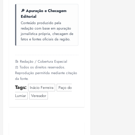
i
z
🔎 Apuração e Checagem
Editorial
ter
Conteúdo produzido pela
redação com base em apuração
04/08/202
jornalística própria, checagem de
•
fatos e fontes oficiais da região.
18:59
📝 Redação / Cobertura Especial
⚖️ Todos os direitos reservados.
Reprodução permitida mediante citação
da fonte.
Tags:
Inácio Ferreira
Paço do
Lumiar
Vereador