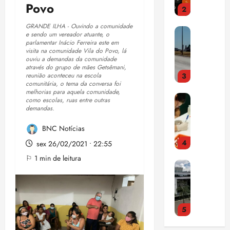
e
i
o
p
Povo
2
u
e
n
r
F
r
i
ç
t
a
r
o
GRANDE ILHA - Ouvindo a comunidade
E
s
a
a
e sendo um vereador atuante, o
i
e
m
n
parlamentar Inácio Ferreira este em
a
e
d
s
t
e
visita na comunidade Vila do Povo, lá
t
m
m
o
t
e
ouviu a demandas da comunidade
t
e
o
S
através do grupo de mães Getsêmani,
r
r
i
reunião aconteceu na escola
3
n
s
a
i
a
d
qui
comunitária, o tema da conversa foi
d
t
l
a
ç
melhorias para aquela comunidade,
a
06/08/202
E
a
r
como escolas, ruas entre outras
v
c
a
•
c
demandas.
s
o
a
a
o
p
15:00
o
t
q
q
d
m
a
m
BNC Notícias
u
u
u
o
p
n
d
4
d
e
sex 26/02/2021 • 22:55
e
r
u
o
í
o
m
2
c
l
⚐ 1 min de leitura
r
v
C
s
u
9
o
s
a
i
N
o
d
,
m
ó
m
d
J
b
a
5
m
r
a
a
a
r
c
%
ú
i
d
s
5
c
e
o
d
s
a
a
a
h
m
a
i
c
d