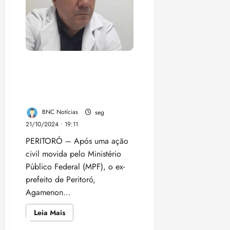
para
a
Educação
Justiça federal condena ex-
prefeito e ex-secretário por
prejuízo de R$ 1,3 milhão
aos cofres de Peritoró
BNC Notícias
seg
21/10/2024 • 19:11
PERITORÓ – Após uma ação
civil movida pelo Ministério
Público Federal (MPF), o ex-
prefeito de Peritoró,
Agamenon...
Leia
Leia Mais
mais
sobre