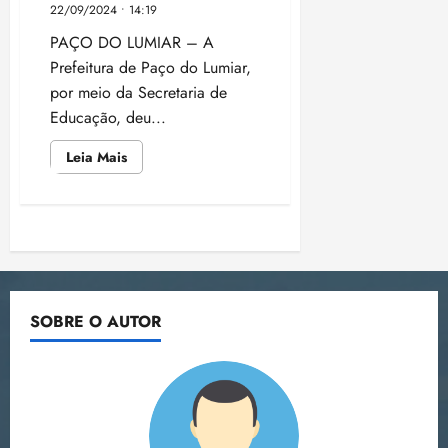
22/09/2024 • 14:19
PAÇO DO LUMIAR – A
Prefeitura de Paço do Lumiar,
por meio da Secretaria de
Educação, deu...
Leia
Leia Mais
mais
sobre
Paço
do
Lumiar
Paginação
aprova
nova
Lei
de
que
valoriza
professores
posts
SOBRE O AUTOR
e
coordenadores
pedagógicos