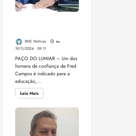
TV BNC: Fred Campos
indica Professor Fábio
Henrique para a Educação
BNC Notícias
ter
19/11/2024 • 09:11
PAÇO DO LUMIAR – Um dos
homens de confiança de Fred
Campos é indicado para a
educação,...
Leia
Leia Mais
mais
sobre
TV
BNC:
Fred
Campos
indica
Professor
Fábio
Henrique