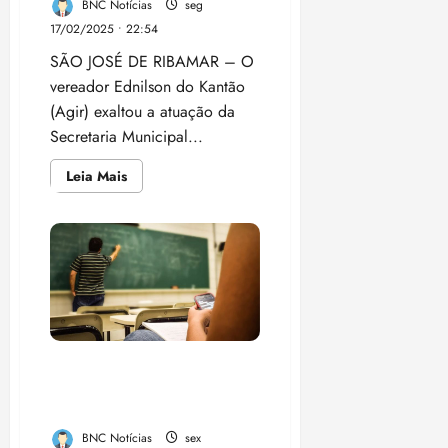
BNC Notícias
seg
17/02/2025 • 22:54
SÃO JOSÉ DE RIBAMAR – O
vereador Ednilson do Kantão
(Agir) exaltou a atuação da
Secretaria Municipal...
Leia
Leia Mais
mais
sobre
Vereador
Ednilson
do
Kantão
destaca
avanços
na
educação
de
São
José
Restrição de celulares em
de
Ribamar
escolas aprovada pelo
sob
Senado divide opiniões
liderança
da
BNC Notícias
sex
SEMED