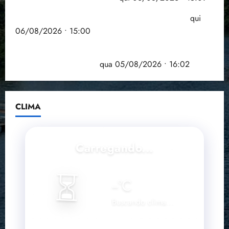
Entenda o que muda com a nova Lei do Frete
qui
06/08/2026 • 15:00
Estudo sobre hepatites virais traça panorama da
doença em onze anos
qua 05/08/2026 • 16:02
CLIMA
Carregando...
⏳
--
°C
Buscando clima...