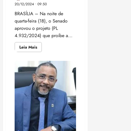
20/12/2024 • 09:50
BRASÍLIA – Na noite de
quarta-feira (18), o Senado
aprovou o projeto (PL
4.932/2024) que proíbe a...
Leia
Leia Mais
mais
sobre
Restrição
de
celulares
em
escolas
aprovada
pelo
Senado
divide
opiniões