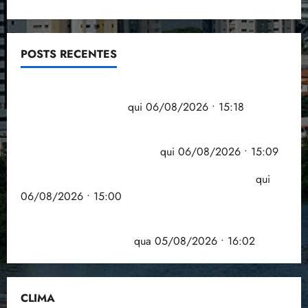
POSTS RECENTES
Flipelô começa em Salvador com música, poesia e
grande participação
qui 06/08/2026 • 15:18
Pesquisa mostra que 29,5% da renda é
comprometida com dívidas
qui 06/08/2026 • 15:09
Entenda o que muda com a nova Lei do Frete
qui
06/08/2026 • 15:00
Estudo sobre hepatites virais traça panorama da
doença em onze anos
qua 05/08/2026 • 16:02
CLIMA