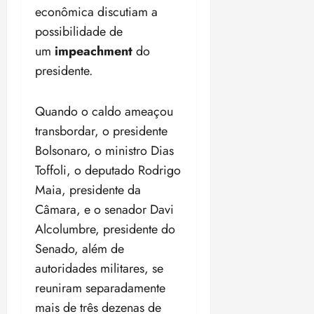
i
econômica discutiam a
z
possibilidade de
um
impeachment
do
ter
04/08/202
presidente.
•
18:59
Quando o caldo ameaçou
transbordar, o presidente
Bolsonaro, o ministro Dias
Toffoli, o deputado Rodrigo
Maia, presidente da
Câmara, e o senador Davi
Alcolumbre, presidente do
Senado, além de
autoridades militares, se
reuniram separadamente
mais de três dezenas de