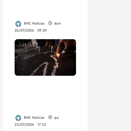
chikungunya e
dengue no Brasil
BNC Notícias
dom
26/07/2026 • 09:29
Dez cidades mais
violentas do país
estão no Nordeste,
aponta estudo
BNC Notícias
qui
23/07/2026 • 17:33