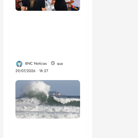
Circuito Social 360°
transforma vidas e
fortalece a inclusão
social em Paço do
Lumia
BNC Notícias
qua
29/07/2026 • 18:27
El Niño pode
aumentar casos de