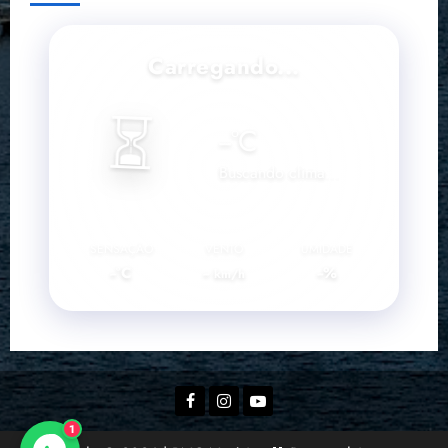
Carregando...
⏳
--
°C
Buscando clima...
SENSAÇÃO
VENTO
UMIDADE
--°C
--
--%
km/h
Facebook
Instagram
YouTube
1