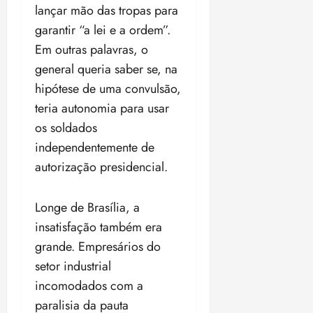
lançar mão das tropas para
o
n
15:09
15:18
p
ç
garantir “a lei e a ordem”.
u
a
Em outras palavras, o
n
e
general queria saber se, na
i
m
ç
hipótese de uma convulsão,
o
ã
n
teria autonomia para usar
o
z
os soldados
m
e
independentemente de
á
a
x
n
autorização presidencial.
i
o
m
s
Longe de Brasília, a
a
p
insatisfação também era
qua
a
05/08/202
grande. Empresários do
r
•
setor industrial
a
16:02
incomodados com a
j
u
paralisia da pauta