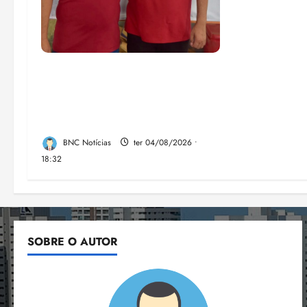
PSOL homologa candidatura
de Professor Edmilson à
Câmara Federal nas eleições
de 2026
BNC Notícias
ter 04/08/2026 •
18:32
SOBRE O AUTOR