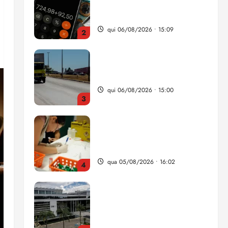
da renda é comprometida
com dívidas
qui 06/08/2026 • 15:09
2
Entenda o que muda com a
nova Lei do Frete
qui 06/08/2026 • 15:00
3
Estudo sobre hepatites virais
traça panorama da doença
em onze anos
qua 05/08/2026 • 16:02
4
CNJ acaba com
aposentadoria compulsória
como punição máxima para
juiz