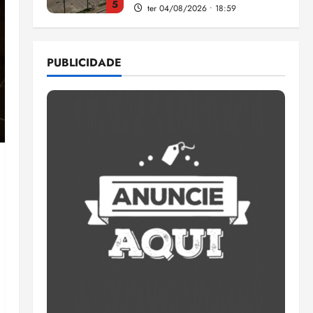
5
ter 04/08/2026 • 18:59
Flipelô começa em Salvador
com música, poesia e grande
PUBLICIDADE
participação
qui 06/08/2026 • 15:18
1
Pesquisa mostra que 29,5%
da renda é comprometida
com dívidas
qui 06/08/2026 • 15:09
2
Entenda o que muda com a
nova Lei do Frete
qui 06/08/2026 • 15:00
3