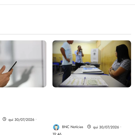
parte do dinheiro
Campanha mobiliza
 fundo da Polícia
comunidades de fé contra a
desinformação nas eleições de
2026
qui 30/07/2026 •
BNC Notícias
qui 30/07/2026 •
19:46