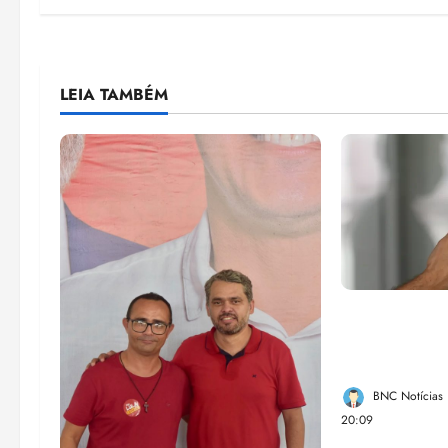
LEIA TAMBÉM
Lei destina 
de bets para
Federal
BNC Notícias
20:09