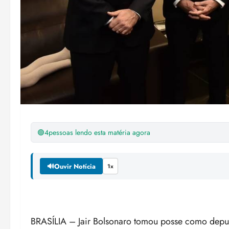
🟢
4
pessoas lendo esta matéria agora
🔊
Ouvir Notícia
1x
BRASÍLIA – Jair Bolsonaro tomou posse como deputa