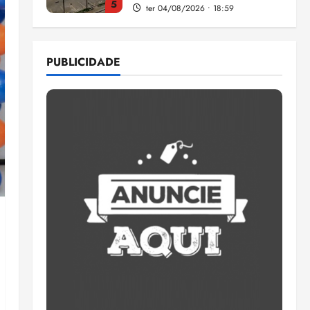
5
ter 04/08/2026 • 18:59
Flipelô começa em Salvador
com música, poesia e grande
PUBLICIDADE
participação
qui 06/08/2026 • 15:18
1
Pesquisa mostra que 29,5%
da renda é comprometida
com dívidas
qui 06/08/2026 • 15:09
2
Entenda o que muda com a
nova Lei do Frete
qui 06/08/2026 • 15:00
3