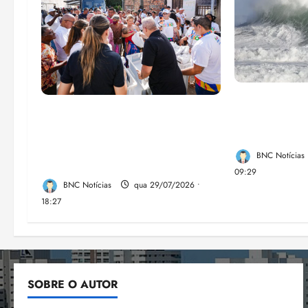
El Niño pod
Circuito Social 360°
de chikungu
transforma vidas e fortalece a
Brasil
inclusão social em Paço do
BNC Notícias
Lumia
09:29
BNC Notícias
qua 29/07/2026 •
18:27
SOBRE O AUTOR