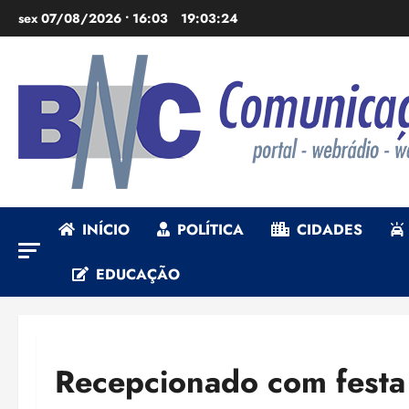
Ir
sex 07/08/2026 • 16:03
19:03:25
para
o
conteúdo
INÍCIO
POLÍTICA
CIDADES
EDUCAÇÃO
Recepcionado com festa 