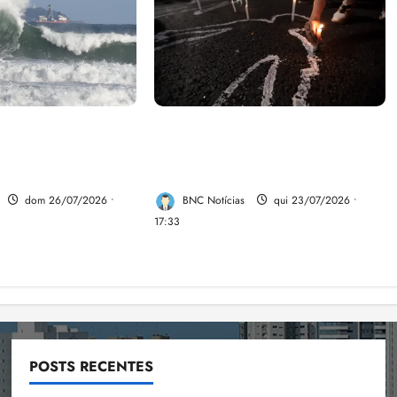
e aumentar casos
Dez cidades mais violentas do
nya e dengue no
país estão no Nordeste, aponta
estudo
dom 26/07/2026 •
BNC Notícias
qui 23/07/2026 •
17:33
POSTS RECENTES