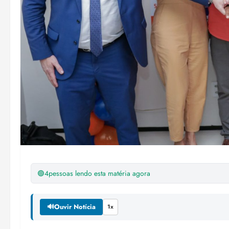
🟢
4
pessoas lendo esta matéria agora
🔊
Ouvir Notícia
1x