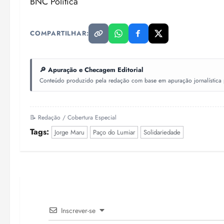
BNC Política
COMPARTILHAR:
🔎 Apuração e Checagem Editorial
Conteúdo produzido pela redação com base em apuração jornalística pr
📝 Redação / Cobertura Especial
Tags:
Jorge Maru
Paço do Lumiar
Solidariedade
Inscrever-se