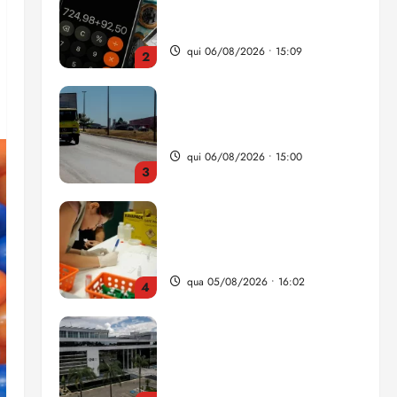
da renda é comprometida
com dívidas
qui 06/08/2026 • 15:09
2
Entenda o que muda com a
nova Lei do Frete
qui 06/08/2026 • 15:00
3
Estudo sobre hepatites virais
traça panorama da doença
em onze anos
qua 05/08/2026 • 16:02
4
CNJ acaba com
aposentadoria compulsória
como punição máxima para
juiz