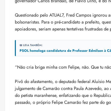
governador Carlos Brandão, de Flávio Dino, e do n
Questionado pelo ATUAL7, Fred Campos ignorou as c
bolsonaristas. Para o pré-candidato a prefeito, que
apoiadores, seriam apenas tentativas frustradas de
📖 LEIA TAMBÉM:
PSOL homologa candidatura de Professor Edmilson à Câ
“Não cria briga minha com Felipe, não. Que tu nã
Pivô do afastamento, o deputado federal Aluísio 
julgamento de Camarão contra Paula Azevedo, ao A
do petista maranhense, enfatizando que o Republica
passado, o próprio Felipe Camarão fez parte do g