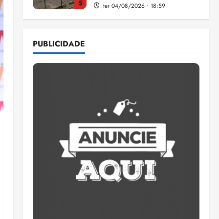
5
ter 04/08/2026 • 18:59
Flipelô começa em Salvador
com música, poesia e grande
PUBLICIDADE
participação
qui 06/08/2026 • 15:18
1
Pesquisa mostra que 29,5%
da renda é comprometida
com dívidas
qui 06/08/2026 • 15:09
2
Entenda o que muda com a
nova Lei do Frete
qui 06/08/2026 • 15:00
3