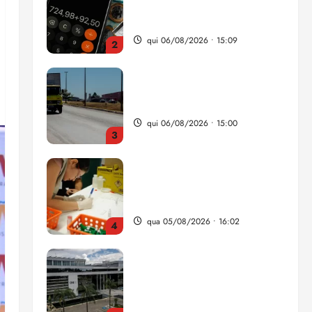
da renda é comprometida
com dívidas
qui 06/08/2026 • 15:09
2
Entenda o que muda com a
nova Lei do Frete
qui 06/08/2026 • 15:00
3
Estudo sobre hepatites virais
traça panorama da doença
em onze anos
qua 05/08/2026 • 16:02
4
CNJ acaba com
aposentadoria compulsória
como punição máxima para
juiz