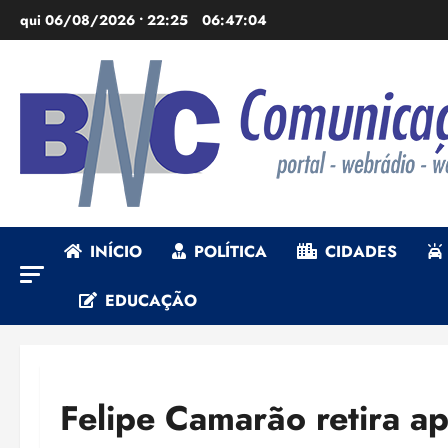
Ir
qui 06/08/2026 • 22:25
06:47:05
para
o
conteúdo
INÍCIO
POLÍTICA
CIDADES
EDUCAÇÃO
Felipe Camarão retira a