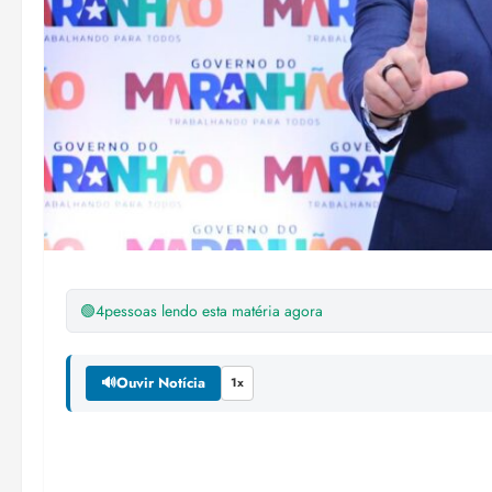
🟢
4
pessoas lendo esta matéria agora
🔊
Ouvir Notícia
1x