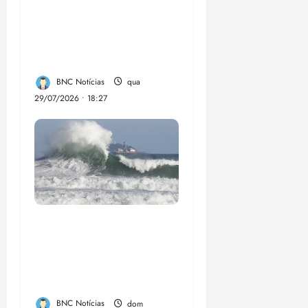
transforma vidas e
fortalece a inclusão
social em Paço do
Lumia
BNC Notícias
qua
29/07/2026 • 18:27
El Niño pode
aumentar casos de
chikungunya e
dengue no Brasil
BNC Notícias
dom