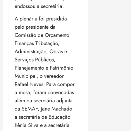
i
endossou a secretária.
z
A plenária foi presidida
ter
pelo presidente da
04/08/202
•
Comissão de Orçamento
18:59
Finanças Tributação,
Administração, Obras e
Serviços Públicos,
Planejamento e Patrimônio
Municipal, o vereador
Rafael Neves. Para compor
a mesa, foram convocadas
além da secretária adjunta
da SEMAF, Jane Machado
a secretária de Educação
Kênia Silva e a secretária