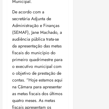
t
a
Municipal.
r
o
r
á
a
a
i
e
m
a
x
n
d
s
De acordo com a
t
e
n
i
o
o
t
e
t
d
secretária Adjunta de
m
s
r
r
i
e
a
Administração e Finanças
i
a
d
p
qui
p
qua
(SEMAF), Jane Machado, a
a
ç
a
06/08/202
a
a
05/08/202
c
a
audiência pública trata-se
•
c
r
r
•
o
p
15:00
o
t
a
da apresentação das metas
16:02
m
a
m
i
j
fiscais do município do
p
n
d
c
u
u
primeiro quadrimestre para
o
í
i
i
l
r
v
o executivo municipal com
p
z
s
a
i
a
o objetivo de prestação de
ó
m
d
ç
ter
contas. “Hoje estamos aqui
r
a
a
ã
04/08/202
i
d
na Câmara para apresentar
s
o
•
a
a
as metas fiscais dos últimos
18:59
c
d
qui
qui
quatro meses. As metas
o
o
06/08/202
06/08/202
fiscais apresentam os
m
e
•
•