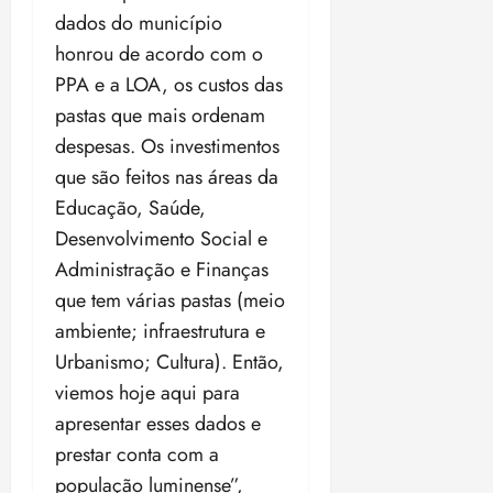
o
n
dados do município
15:09
15:18
p
ç
honrou de acordo com o
u
a
PPA e a LOA, os custos das
n
e
i
pastas que mais ordenam
m
ç
o
despesas. Os investimentos
ã
n
que são feitos nas áreas da
o
z
Educação, Saúde,
m
e
á
a
Desenvolvimento Social e
x
n
Administração e Finanças
i
o
que tem várias pastas (meio
m
s
ambiente; infraestrutura e
a
p
Urbanismo; Cultura). Então,
qua
a
05/08/202
viemos hoje aqui para
r
•
apresentar esses dados e
a
16:02
j
prestar conta com a
u
população luminense”,