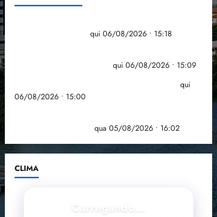
Flipelô começa em Salvador com música, poesia e
grande participação
qui 06/08/2026 • 15:18
Pesquisa mostra que 29,5% da renda é
comprometida com dívidas
qui 06/08/2026 • 15:09
Entenda o que muda com a nova Lei do Frete
qui
06/08/2026 • 15:00
Estudo sobre hepatites virais traça panorama da
doença em onze anos
qua 05/08/2026 • 16:02
CLIMA
Carregando...