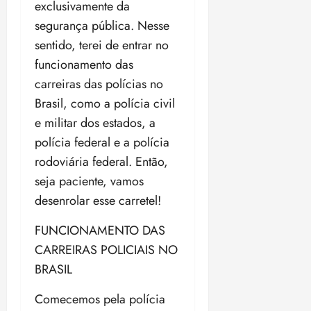
exclusivamente da
ã
n
segurança pública. Nesse
o
z
m
e
sentido, terei de entrar no
á
a
funcionamento das
x
n
carreiras das polícias no
i
o
Brasil, como a polícia civil
m
s
a
e militar dos estados, a
p
qua
polícia federal e a polícia
a
05/08/202
rodoviária federal. Então,
r
•
a
seja paciente, vamos
16:02
j
desenrolar esse carretel!
u
i
FUNCIONAMENTO DAS
z
CARREIRAS POLICIAIS NO
BRASIL
ter
04/08/202
Comecemos pela polícia
•