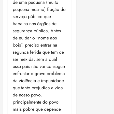
a
ç
de uma pequena (muito
a
06/08/202
a
a
05/08/202
c
a
•
c
r
r
pequena mesmo) fração do
•
o
p
15:00
o
t
a
16:02
serviço público que
m
a
m
i
j
p
trabalha nos órgãos de
n
d
c
u
u
o
í
segurança pública. Antes
i
i
l
r
v
p
z
de eu dar o “nome aos
s
a
i
a
bois”, preciso entrar na
ó
m
d
ç
ter
r
a
segunda ferida que tem de
a
ã
04/08/202
i
d
s
o
ser mexida, sem a qual
•
a
a
18:59
esse país não vai conseguir
c
d
qui
qui
enfrentar o grave problema
o
o
06/08/202
06/08/202
m
e
da violência e impunidade
•
•
o
n
15:09
15:18
que tanto prejudica a vida
p
ç
de nosso povo,
u
a
n
principalmente do povo
e
i
m
mais pobre que depende
ç
o