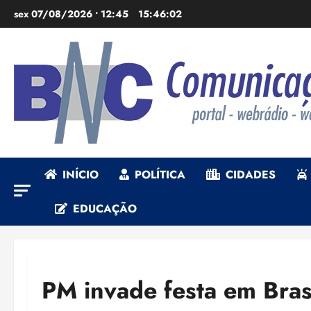
Ir
sex 07/08/2026 • 12:45
15:46:04
para
o
conteúdo
INÍCIO
POLÍTICA
CIDADES
EDUCAÇÃO
PM invade festa em Brasí