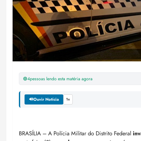
🟢
4
pessoas lendo esta matéria agora
🔊
Ouvir Notícia
1x
BRASÍLIA – A Polícia Militar do Distrito Federal
inv