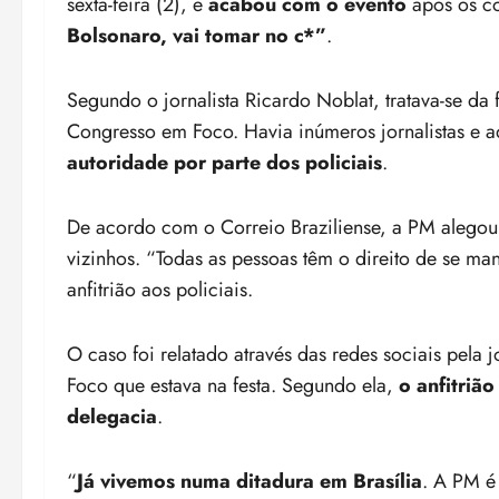
sexta-feira (2), e
acabou com o evento
após os c
Bolsonaro, vai tomar no c*”
.
Segundo o jornalista Ricardo Noblat, tratava-se da f
Congresso em Foco. Havia inúmeros jornalistas e 
autoridade por parte dos policiais
.
De acordo com o Correio Braziliense, a PM alego
vizinhos. “Todas as pessoas têm o direito de se mani
anfitrião aos policiais.
O caso foi relatado através das redes sociais pela j
Foco que estava na festa. Segundo ela,
o anfitrião
delegacia
.
“
Já vivemos numa ditadura em Brasília
. A PM é