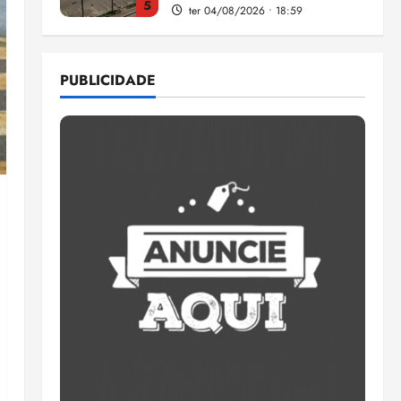
5
ter 04/08/2026 • 18:59
Flipelô começa em Salvador
com música, poesia e grande
PUBLICIDADE
participação
qui 06/08/2026 • 15:18
1
Pesquisa mostra que 29,5%
da renda é comprometida
com dívidas
qui 06/08/2026 • 15:09
2
Entenda o que muda com a
nova Lei do Frete
qui 06/08/2026 • 15:00
3