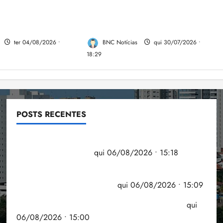
om aposentadoria
Desemprego no 2º trimestre é
 como punição
5,4%, o menor já registrado
juiz
no período
ter 04/08/2026 •
BNC Notícias
qui 30/07/2026 •
18:29
POSTS RECENTES
Flipelô começa em Salvador com música, poesia e
grande participação
qui 06/08/2026 • 15:18
Pesquisa mostra que 29,5% da renda é
comprometida com dívidas
qui 06/08/2026 • 15:09
Entenda o que muda com a nova Lei do Frete
qui
06/08/2026 • 15:00