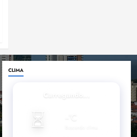
CLIMA
Carregando...
⏳
--
°C
Buscando clima...