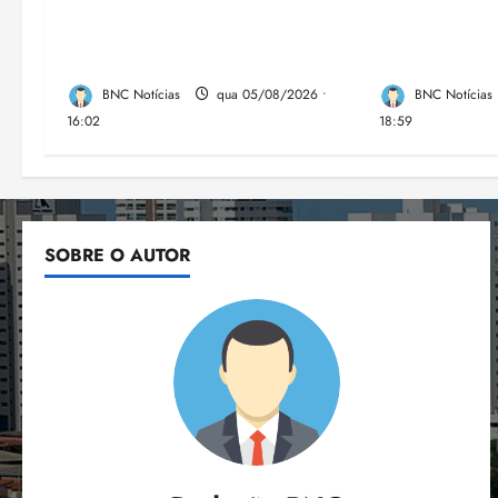
Estudo sobre hepatites virais
CNJ acaba c
traça panorama da doença em
compulsória
onze anos
máxima para 
BNC Notícias
qua 05/08/2026 •
BNC Notícias
16:02
18:59
SOBRE O AUTOR