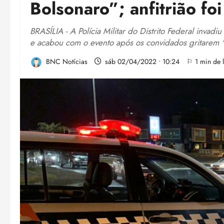
Bolsonaro”; anfitrião fo
BRASÍLIA - A Polícia Militar do Distrito Federal invadiu
e acabou com o evento após os convidados gritarem "F
BNC Notícias
sáb 02/04/2022 • 10:24
⚐ 1 min de l