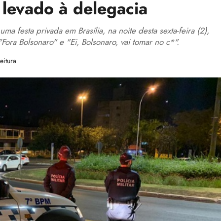
i levado à delegacia
 uma festa privada em Brasília, na noite desta sexta-feira (2),
ora Bolsonaro" e "Ei, Bolsonaro, vai tomar no c*".
eitura