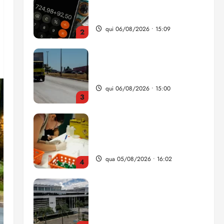
da renda é comprometida
com dívidas
qui 06/08/2026 • 15:09
2
Entenda o que muda com a
nova Lei do Frete
qui 06/08/2026 • 15:00
3
Estudo sobre hepatites virais
traça panorama da doença
em onze anos
qua 05/08/2026 • 16:02
4
CNJ acaba com
aposentadoria compulsória
como punição máxima para
juiz