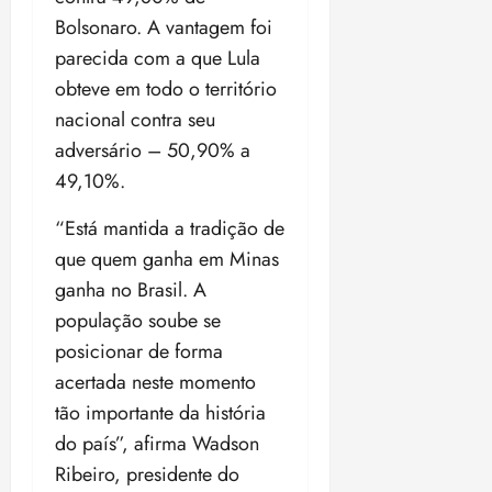
t
a
r
o
r
á
a
a
Bolsonaro. A vantagem foi
i
e
m
a
x
n
d
s
t
e
parecida com a que Lula
n
i
o
o
t
e
t
d
m
s
obteve em todo o território
r
r
i
e
a
nacional contra seu
i
a
d
p
qui
p
qua
a
ç
adversário – 50,90% a
a
06/08/202
a
a
05/08/202
c
a
•
c
r
49,10%.
r
•
o
p
15:00
o
t
a
16:02
m
a
m
“Está mantida a tradição de
i
j
p
n
d
c
u
que quem ganha em Minas
u
o
í
i
i
ganha no Brasil. A
l
r
v
p
z
s
a
população soube se
i
a
ó
m
d
ç
posicionar de forma
ter
r
a
a
ã
04/08/202
acertada neste momento
i
d
s
o
•
tão importante da história
a
a
18:59
c
d
do país”, afirma Wadson
qui
qui
o
o
06/08/202
06/08/202
Ribeiro, presidente do
m
e
•
•