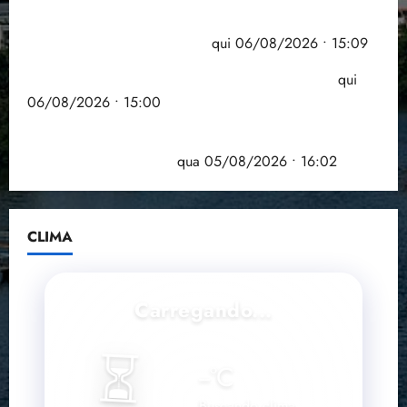
Pesquisa mostra que 29,5% da renda é
comprometida com dívidas
qui 06/08/2026 • 15:09
Entenda o que muda com a nova Lei do Frete
qui
06/08/2026 • 15:00
Estudo sobre hepatites virais traça panorama da
doença em onze anos
qua 05/08/2026 • 16:02
CLIMA
Carregando...
⏳
--
°C
Buscando clima...