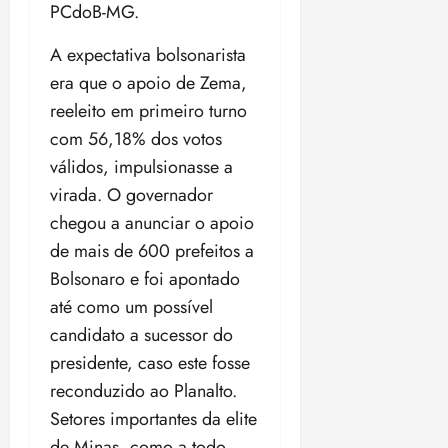
PCdoB-MG.
o
n
15:09
15:18
p
ç
A expectativa bolsonarista
u
a
n
era que o apoio de Zema,
e
i
m
reeleito em primeiro turno
ç
o
com 56,18% dos votos
ã
n
válidos, impulsionasse a
o
z
m
e
virada. O governador
á
a
chegou a anunciar o apoio
x
n
de mais de 600 prefeitos a
i
o
Bolsonaro e foi apontado
m
s
a
até como um possível
p
qua
candidato a sucessor do
a
05/08/202
presidente, caso este fosse
r
•
a
reconduzido ao Planalto.
16:02
j
Setores importantes da elite
u
de Minas, como a todo-