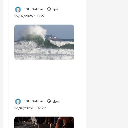
Lumia
BNC Notícias
qua
29/07/2026 • 18:27
El Niño pode
aumentar casos de
chikungunya e
dengue no Brasil
BNC Notícias
dom
26/07/2026 • 09:29