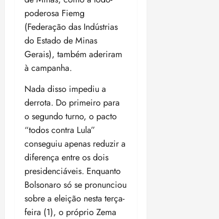
i
poderosa Fiemg
z
(Federação das Indústrias
ter
do Estado de Minas
04/08/202
Gerais), também aderiram
•
à campanha.
18:59
Nada disso impediu a
derrota. Do primeiro para
o segundo turno, o pacto
“todos contra Lula”
conseguiu apenas reduzir a
diferença entre os dois
presidenciáveis. Enquanto
Bolsonaro só se pronunciou
sobre a eleição nesta terça-
feira (1), o próprio Zema