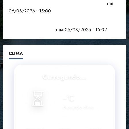
Entenda o que muda com a nova Lei do Frete
qui
06/08/2026 • 15:00
Estudo sobre hepatites virais traça panorama da
doença em onze anos
qua 05/08/2026 • 16:02
CLIMA
Carregando...
⏳
--
°C
Buscando clima...