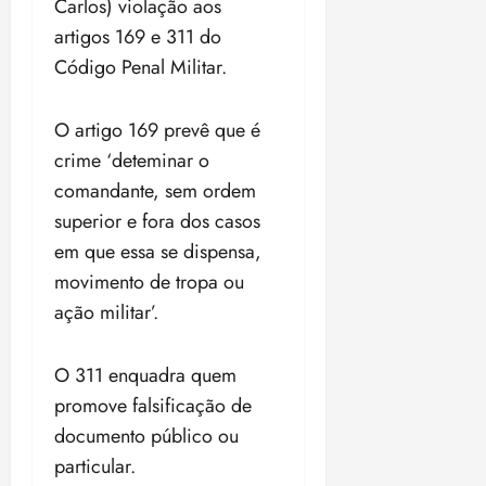
Carlos) violação aos
i
z
artigos 169 e 311 do
Código Penal Militar.
ter
04/08/202
•
O artigo 169 prevê que é
18:59
crime ‘deteminar o
comandante, sem ordem
superior e fora dos casos
em que essa se dispensa,
movimento de tropa ou
ação militar’.
O 311 enquadra quem
promove falsificação de
documento público ou
particular.