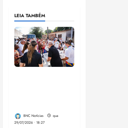
LEIA TAMBÉM
Circuito Social 360°
transforma vidas e
fortalece a inclusão
social em Paço do
Lumia
BNC Notícias
qua
29/07/2026 • 18:27