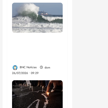
El Niño pode
aumentar casos de
chikungunya e
dengue no Brasil
BNC Notícias
dom
26/07/2026 • 09:29