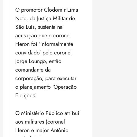
o
n
15:09
15:18
O promotor Clodomir Lima
p
ç
Neto, da Justiça Militar de
u
a
n
e
São Luís, sustenta na
i
m
acusação que o coronel
ç
o
Heron foi ‘informalmente
ã
n
o
convidado’ pelo coronel
z
m
e
Jorge Loungo, então
á
a
comandante da
x
n
corporação, para executar
i
o
m
s
o planejamento ‘Operação
a
Eleições’.
p
qua
a
05/08/202
r
O Ministério Público atribui
•
a
16:02
aos militares (coronel
j
Heron e major Antônio
u