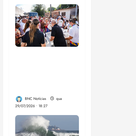
Circuito Social 360°
transforma vidas e
fortalece a inclusão
social em Paço do
Lumia
BNC Notícias
qua
29/07/2026 • 18:27