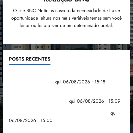
O site BNC Notícias nasceu da necessidade de trazer
oportunidade leitura nos mais variáveis temas sem você
leitor ou leitora sair de um determinado portal.
POSTS RECENTES
Flipelô começa em Salvador com música, poesia e
grande participação
qui 06/08/2026 • 15:18
Pesquisa mostra que 29,5% da renda é
comprometida com dívidas
qui 06/08/2026 • 15:09
Entenda o que muda com a nova Lei do Frete
qui
06/08/2026 • 15:00
Estudo sobre hepatites virais traça panorama da