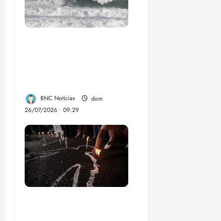
El Niño pode
aumentar casos de
chikungunya e
dengue no Brasil
BNC Notícias
dom
26/07/2026 • 09:29
Dez cidades mais
violentas do país