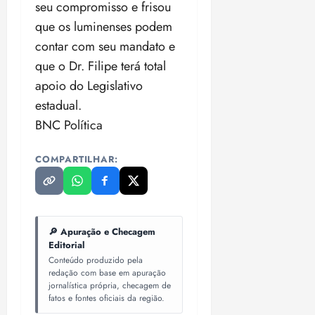
i
seu compromisso e frisou
z
que os luminenses podem
contar com seu mandato e
ter
que o Dr. Filipe terá total
04/08/202
•
apoio do Legislativo
18:59
estadual.
BNC Política
COMPARTILHAR:
🔎 Apuração e Checagem
Editorial
Conteúdo produzido pela
redação com base em apuração
jornalística própria, checagem de
fatos e fontes oficiais da região.