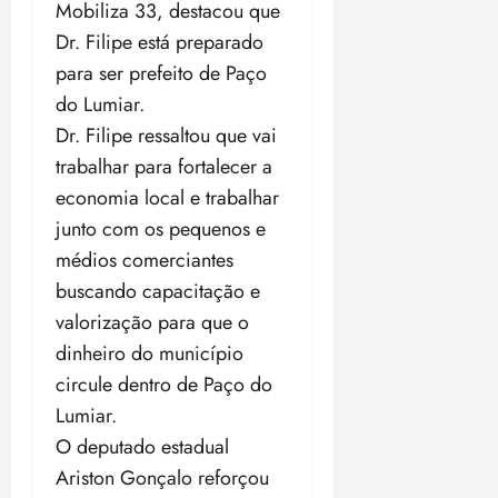
Mobiliza 33, destacou que
o
n
15:09
15:18
Dr. Filipe está preparado
p
ç
u
a
para ser prefeito de Paço
n
e
do Lumiar.
i
m
Dr. Filipe ressaltou que vai
ç
o
ã
trabalhar para fortalecer a
n
o
z
economia local e trabalhar
m
e
junto com os pequenos e
á
a
médios comerciantes
x
n
i
o
buscando capacitação e
m
s
valorização para que o
a
dinheiro do município
p
qua
circule dentro de Paço do
a
05/08/202
r
•
Lumiar.
a
16:02
O deputado estadual
j
Ariston Gonçalo reforçou
u