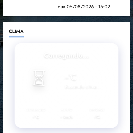
doença em onze anos
qua 05/08/2026 • 16:02
CLIMA
Carregando...
⏳
--
°C
Buscando clima...
SENSAÇÃO
VENTO
UMIDADE
--°C
--
--%
km/h