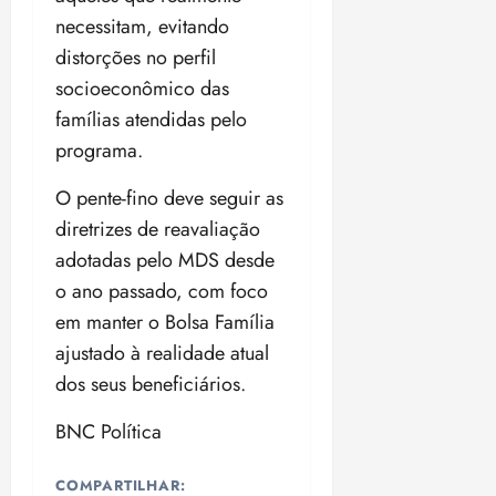
n
30/07/202
0
necessitam, evitando
•
c
2
20:09
distorções no perfil
l
6
u
socioeconômico das
s
ter
famílias atendidas pelo
ã
04/08/202
programa.
o
•
B
18:32
O pente-fino deve seguir as
r
diretrizes de reavaliação
a
s
adotadas pelo MDS desde
i
o ano passado, com foco
l
em manter o Bolsa Família
e
i
ajustado à realidade atual
r
dos seus beneficiários.
a
BNC Política
ter
04/08/202
COMPARTILHAR:
•