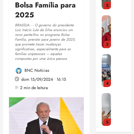
d
p
o
i
Bolsa Família para
2
c
e
o
a
f
a
a
2025
h
d
r
e
c
P
b
e
i
t
s
o
S
a
BRASÍLIA - - O governo do presidente
p
n
i
s
m
Luiz Inácio Lula da Silva anunciou um
O
c
a
h
c
o
o
novo pente-fino no programa Bolsa
L
o
t
e
Família, previsto para janeiro de 2025,
i
r
p
3
h
que promete trazer mudanças
m
i
i
p
E
u
significativas, especialmente para as
o
a
t
r
a
d
famílias unipessoais – aquelas
n
C
m
p
e
compostas por uma única pessoa.
o
d
m
i
O
o
o
s
d
e
i
ç
M
BNC Notícias
l
s
v
e
e
l
ã
P
o
e
i
b
dom 15/09/2024 • 16:15
v
s
o
4
E
g
n
r
e
e
o
m
⚐ 2 min de leitura
D
a
t
a
t
n
n
á
L
E
c
a
i
s
t
à
x
e
d
a
d
s
p
o
C
i
i
e
n
o
t
a
q
â
m
d
P
d
r
r
r
u
m
a
5
e
a
i
i
a
a
e
a
p
s
ç
d
a
ç
f
d
r
a