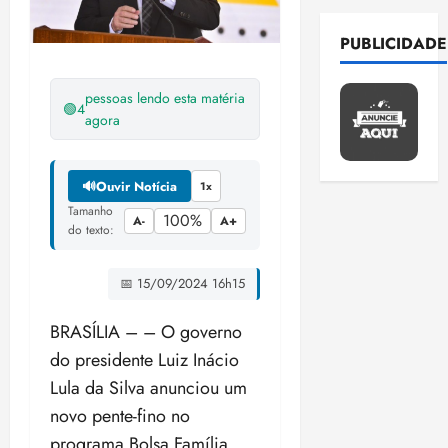
E
t
o
a
c
a
u
e
a
r
s
i
d
t
o
p
n
b
F
PUBLICIDADE
a
t
n
o
u
m
a
d
a
e
j
u
a
L
r
p
n
o
t
d
u
1
d
p
u
a
u
pessoas lendo esta matéria
o
d
e
e
i
🟢
4
o
a
m
d
l
agora
r
a
u
r
z
C
s
r
i
e
s
a
P
o
a
N
o
t
a
P
ó
m
o
s
l
J
b
ter
e
r
r
r
🔊
Ouvir Notícia
1x
a
l
1
n
a
04/08/202
r
d
p
o
i
d
í
Tamanho
1
a
•
100%
2
c
e
A-
A+
o
a
f
a
do texto:
a
c
a
s
18:59
a
h
d
r
e
c
d
i
n
e
P
b
e
i
t
s
o
o
a
o
l
S
📅 15/09/2024 16h15
a
p
n
i
s
m
e
F
s
e
O
c
a
h
c
o
o
n
e
d
i
L
BRASÍLIA – – O governo
o
t
e
i
r
p
ç
d
a
ç
3
h
m
i
i
do presidente Luiz Inácio
p
E
u
a
e
L
õ
o
a
t
r
a
d
n
Lula da Silva anunciou um
e
r
e
e
C
m
p
e
o
d
m
i
m
a
i
novo pente-fino no
s
O
o
o
s
d
e
i
ç
o
l
d
d
M
l
s
programa Bolsa Família,
v
e
e