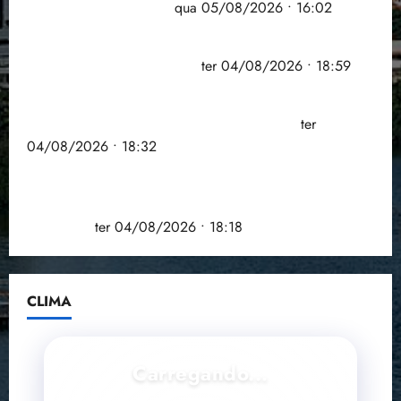
doença em onze anos
qua 05/08/2026 • 16:02
CNJ acaba com aposentadoria compulsória como
punição máxima para juiz
ter 04/08/2026 • 18:59
PSOL homologa candidatura de Professor Edmilson
à Câmara Federal nas eleições de 2026
ter
04/08/2026 • 18:32
COMPEDE de Paço do Lumiar participa de evento
que debateu os 11 anos da Lei de inclusão
Brasileira
ter 04/08/2026 • 18:18
CLIMA
Carregando...