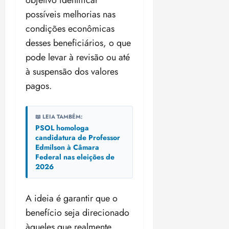
objetivo identificar
a
d
a
e
j
possíveis melhorias nas
s
o
t
d
u
i
condições econômicas
d
e
e
i
l
a
desses beneficiários, o que
u
r
z
e
P
o
a
pode levar à revisão ou até
i
o
s
l
ter
r
à suspensão dos valores
l
1
n
04/08/202
a
pagos.
í
1
a
•
c
a
s
18:59
ter
i
n
e
04/08/202
📖 LEIA TAMBÉM:
a
o
l
•
PSOL homologa
F
s
e
18:18
candidatura de Professor
e
d
i
Edmilson à Câmara
d
a
ç
Federal nas eleições de
e
L
õ
2026
r
e
e
a
i
s
A ideia é garantir que o
l
d
d
e
benefício seja direcionado
e
i
2
qui
àqueles que realmente