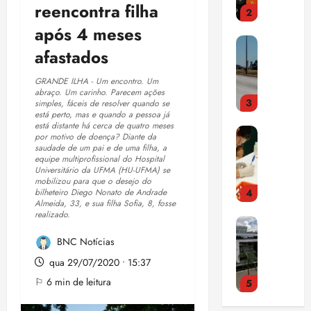
o
S
r
r
reencontra filha
i
3
n
s
a
i
a
d
qui
d
após 4 meses
t
l
a
ç
a
06/08/202
E
a
r
v
c
a
•
afastados
c
s
o
a
a
o
p
15:00
o
t
q
q
d
m
a
GRANDE ILHA - Um encontro. Um
m
u
u
u
o
abraço. Um carinho. Parecem ações
p
n
d
4
d
simples, fáceis de resolver quando se
e
e
r
u
o
í
está perto, mas e quando a pessoa já
o
m
2
c
l
r
está distante há cerca de quatro meses
v
C
s
u
9
por motivo de doença? Diante da
o
s
a
i
N
saudade de um pai e de uma filha, a
o
d
,
m
ó
m
d
equipe multiprofissional do Hospital
J
b
a
5
m
r
Universitário da UFMA (HU-UFMA) se
a
a
a
r
c
mobilizou para que o desejo do
%
ú
i
d
s
bilheteiro Diego Nonato de Andrade
5
c
e
o
d
s
a
a
Almeida, 33, e sua filha Sofia, 8, fosse
a
h
m
a
i
realizado.
c
d
F
qui
b
e
a
r
c
o
o
06/08/202
l
a
p
BNC Notícias
n
e
a
m
e
•
i
c
a
o
n
,
o
qua 29/07/2020 • 15:37
n
15:09
p
o
t
v
d
p
p
ç
⚐ 6 min de leitura
1
e
m
i
a
a
o
u
a
l
a
t
L
é
e
n
e