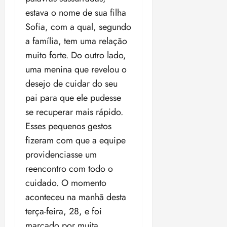
ã
n
estava o nome de sua filha
o
z
Sofia, com a qual, segundo
m
e
a família, tem uma relação
á
a
x
muito forte. Do outro lado,
n
i
o
uma menina que revelou o
m
s
desejo de cuidar do seu
a
pai para que ele pudesse
p
qua
a
se recuperar mais rápido.
05/08/202
r
•
Esses pequenos gestos
a
16:02
fizeram com que a equipe
j
providenciasse um
u
i
reencontro com todo o
z
cuidado. O momento
aconteceu na manhã desta
ter
terça-feira, 28, e foi
04/08/202
•
marcado por muita