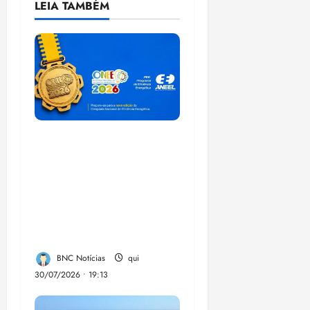
LEIA TAMBÉM
Inscrições para a
Olimpíada Nacional
de Eficiência
Energética 2026
seguem abertas até 15
de setembro-
BNC Notícias
qui
30/07/2026 • 19:13