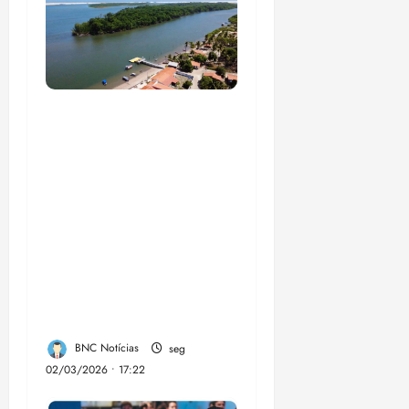
UFMA, associação de
moradores e
empreendedores
locais inauguram,
nesta quarta-feira, a
Sinalização Turística
da Trilha Farol
Preguiças, em
Barreirinhas
BNC Notícias
seg
02/03/2026 • 17:22