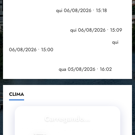
Flipelô começa em Salvador com música, poesia e
grande participação
qui 06/08/2026 • 15:18
Pesquisa mostra que 29,5% da renda é
comprometida com dívidas
qui 06/08/2026 • 15:09
Entenda o que muda com a nova Lei do Frete
qui
06/08/2026 • 15:00
Estudo sobre hepatites virais traça panorama da
doença em onze anos
qua 05/08/2026 • 16:02
CLIMA
Carregando...