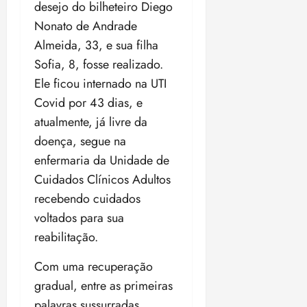
a
ç
desejo do bilheteiro Diego
a
06/08/202
a
a
05/08/202
c
a
•
c
r
r
Nonato de Andrade
•
o
p
15:00
o
t
a
16:02
Almeida, 33, e sua filha
m
a
m
i
j
p
Sofia, 8, fosse realizado.
n
d
c
u
u
o
í
Ele ficou internado na UTI
i
i
l
r
v
p
z
Covid por 43 dias, e
s
a
i
a
atualmente, já livre da
ó
m
d
ç
ter
r
a
doença, segue na
a
ã
04/08/202
i
d
s
o
enfermaria da Unidade de
•
a
a
18:59
Cuidados Clínicos Adultos
c
d
qui
qui
recebendo cuidados
o
o
06/08/202
06/08/202
m
e
voltados para sua
•
•
o
n
15:09
15:18
reabilitação.
p
ç
u
a
Com uma recuperação
n
e
gradual, entre as primeiras
i
m
palavras sussurradas,
ç
o