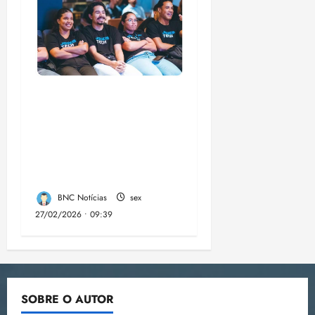
Emap lança 3ª edição
do Jovem Tech com
60 bolsas de R$
1.500 para formação
em tecnologia no MA
BNC Notícias
sex
27/02/2026 • 09:39
SOBRE O AUTOR