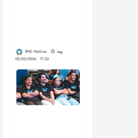
nesta quarta-feira, a
Sinalização Turística
da Trilha Farol
Preguiças, em
Barreirinhas
BNC Notícias
seg
02/03/2026 • 17:22
Emap lança 3ª edição
do Jovem Tech com
60 bolsas de R$