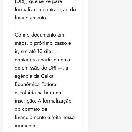
(DRI), que serve para
i
z
formalizar a contratação do
financiamento.
ter
04/08/202
Com o documento em
•
18:59
mãos, o próximo passo é
ir, em até 10 dias —
contados a partir da data
de emissão do DRI —, à
agência da Caixa
Econômica Federal
escolhida na hora da
inscrição. A formalização
do contrato de
financiamento é feita nesse
momento.