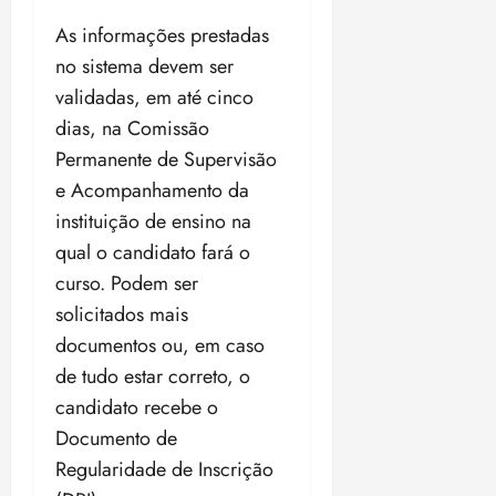
o
n
15:09
15:18
As informações prestadas
p
ç
no sistema devem ser
u
a
n
e
validadas, em até cinco
i
m
dias, na Comissão
ç
o
Permanente de Supervisão
ã
n
o
e Acompanhamento da
z
m
e
instituição de ensino na
á
a
qual o candidato fará o
x
n
curso. Podem ser
i
o
m
s
solicitados mais
a
documentos ou, em caso
p
qua
de tudo estar correto, o
a
05/08/202
candidato recebe o
r
•
a
16:02
Documento de
j
Regularidade de Inscrição
u