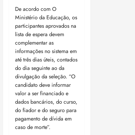
t
a
r
o
r
á
a
a
i
e
De acordo com O
m
a
x
n
d
s
t
e
n
i
Ministério da Educação, os
o
o
t
e
t
d
m
s
participantes aprovados na
r
r
i
e
a
i
lista de espera devem
a
d
p
qui
p
qua
a
ç
a
06/08/202
complementar as
a
a
05/08/202
c
a
•
c
r
r
•
informações no sistema em
o
p
15:00
o
t
a
16:02
até três dias úteis, contados
m
a
m
i
j
p
n
do dia seguinte ao da
d
c
u
u
o
í
i
divulgação da seleção. “O
i
l
r
v
p
z
candidato deve informar
s
a
i
a
valor a ser financiado e
ó
m
d
ç
ter
r
a
dados bancários, do curso,
a
ã
04/08/202
i
d
s
o
•
do fiador e do seguro para
a
a
18:59
pagamento de dívida em
c
d
qui
qui
o
caso de morte”.
o
06/08/202
06/08/202
m
e
•
•