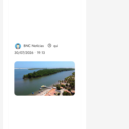
Olimpíada Nacional
de Eficiência
Energética 2026
seguem abertas até 15
de setembro-
BNC Notícias
qui
30/07/2026 • 19:13
UFMA, associação de
moradores e
empreendedores
locais inauguram,