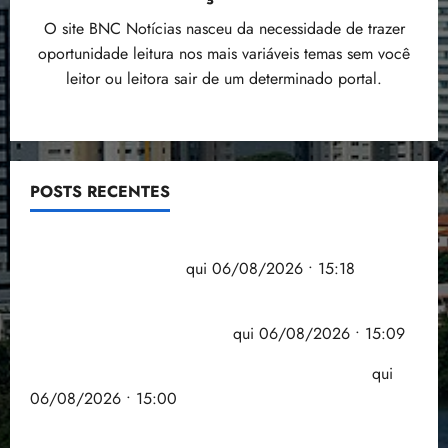
O site BNC Notícias nasceu da necessidade de trazer
oportunidade leitura nos mais variáveis temas sem você
leitor ou leitora sair de um determinado portal.
POSTS RECENTES
Flipelô começa em Salvador com música, poesia e
grande participação
qui 06/08/2026 • 15:18
Pesquisa mostra que 29,5% da renda é
comprometida com dívidas
qui 06/08/2026 • 15:09
Entenda o que muda com a nova Lei do Frete
qui
06/08/2026 • 15:00
Estudo sobre hepatites virais traça panorama da