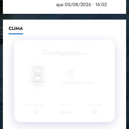
doença em onze anos
qua 05/08/2026 • 16:02
CLIMA
Carregando...
⏳
--
°C
Buscando clima...
SENSAÇÃO
VENTO
UMIDADE
--°C
--
--%
km/h