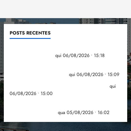
na
eleição
do
ano
passado
POSTS RECENTES
Flipelô começa em Salvador com música, poesia e
grande participação
qui 06/08/2026 • 15:18
Pesquisa mostra que 29,5% da renda é
comprometida com dívidas
qui 06/08/2026 • 15:09
Entenda o que muda com a nova Lei do Frete
qui
06/08/2026 • 15:00
Estudo sobre hepatites virais traça panorama da
doença em onze anos
qua 05/08/2026 • 16:02