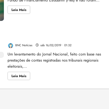
Fundo de Financiamento Estudantil (Fies) e não foram...
Leia
Leia Mais
mais
sobre
Fies:
prazo
de
convocação
Levantamento identifica pelo menos 51 candidatos
da
lista
‘laranjas’ na eleição do ano passado
de
espera
BNC Notícias
sáb 16/02/2019 • 01:32
vai
até
o
Um levantamento do Jornal Nacional, feito com base nas
dia
prestações de contas registradas nos tribunais regionais
31
eleitorais,...
Leia
Leia Mais
mais
sobre
Levantamento
identifica
pelo
menos
51
candidatos
‘laranjas’