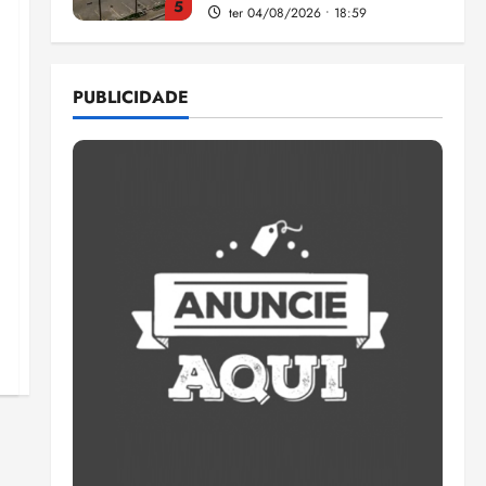
5
ter 04/08/2026 • 18:59
Flipelô começa em Salvador
com música, poesia e grande
PUBLICIDADE
participação
qui 06/08/2026 • 15:18
1
Pesquisa mostra que 29,5%
da renda é comprometida
com dívidas
qui 06/08/2026 • 15:09
2
Entenda o que muda com a
nova Lei do Frete
qui 06/08/2026 • 15:00
3