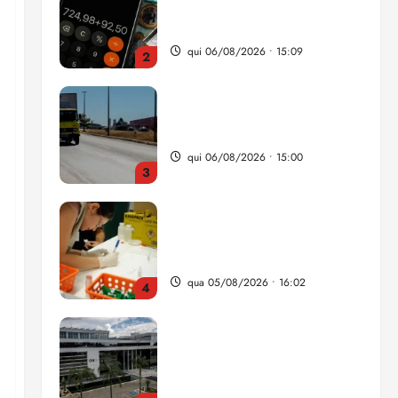
da renda é comprometida
com dívidas
qui 06/08/2026 • 15:09
2
Entenda o que muda com a
nova Lei do Frete
qui 06/08/2026 • 15:00
3
Estudo sobre hepatites virais
traça panorama da doença
em onze anos
qua 05/08/2026 • 16:02
4
CNJ acaba com
aposentadoria compulsória
como punição máxima para
juiz