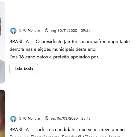
Segundo turno consolida derrota de Bolsonaro nas
eleições
BNC Notícias
seg 30/11/2020 • 09:54
BRASÍLIA – O presidente Jair Bolsonaro sofreu importante
derrota nas eleições municipais deste ano.
Dos 16 candidatos a prefeito apoiados por...
Leia
Leia Mais
mais
sobre
Segundo
turno
consolida
derrota
de
Fies: prazo de convocação da lista de espera vai até o
Bolsonaro
nas
dia 31
eleições
BNC Notícias
sex 06/03/2020 • 23:13
BRASÍLIA – Todos os candidatos que se inscreveram no