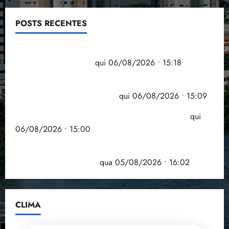
POSTS RECENTES
Flipelô começa em Salvador com música, poesia e
grande participação
qui 06/08/2026 • 15:18
Pesquisa mostra que 29,5% da renda é
comprometida com dívidas
qui 06/08/2026 • 15:09
Entenda o que muda com a nova Lei do Frete
qui
06/08/2026 • 15:00
Estudo sobre hepatites virais traça panorama da
doença em onze anos
qua 05/08/2026 • 16:02
CLIMA