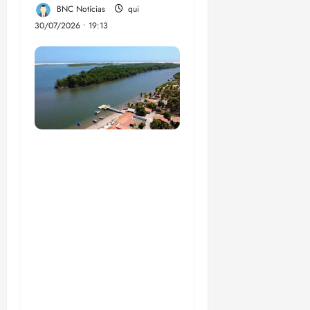
BNC Notícias
qui
30/07/2026 • 19:13
UFMA, associação de
moradores e
empreendedores
locais inauguram,
nesta quarta-feira, a
Sinalização Turística
da Trilha Farol
Preguiças, em
Barreirinhas