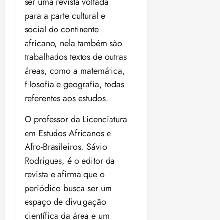
ser uma revista voltada
i
z
para a parte cultural e
social do continente
ter
africano, nela também são
04/08/202
trabalhados textos de outras
•
18:59
áreas, como a matemática,
filosofia e geografia, todas
referentes aos estudos.
O professor da Licenciatura
em Estudos Africanos e
Afro-Brasileiros, Sávio
Rodrigues, é o editor da
revista e afirma que o
periódico busca ser um
espaço de divulgação
científica da área e um