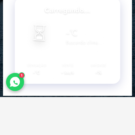
Carregando...
⏳
--
°C
Buscando clima...
SENSAÇÃO
VENTO
UMIDADE
--°C
--
--%
km/h
1
Facebook
Instagram
YouTube
Copyright © 2026 | BNC Notícias 💜 Desenvolvimento e
Hospedagem SLZ HOST ℠