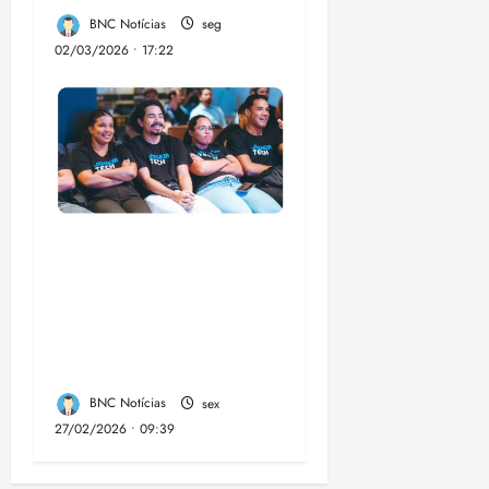
BNC Notícias
seg
02/03/2026 • 17:22
Emap lança 3ª edição
do Jovem Tech com
60 bolsas de R$
1.500 para formação
em tecnologia no MA
BNC Notícias
sex
27/02/2026 • 09:39