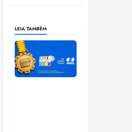
LEIA TAMBÉM
Inscrições para a
Olimpíada Nacional
de Eficiência
Energética 2026
seguem abertas até 15
de setembro-