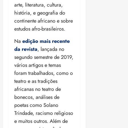
o
arte, literatura, cultura,
n
15:09
15:18
p
ç
história, e geografia do
u
a
continente africano e sobre
n
e
estudos afro-brasileiros.
i
m
ç
o
Na
edição mais recente
ã
n
o
da revista
, lançada no
z
m
e
segundo semestre de 2019,
á
a
vários artigos e temas
x
n
foram trabalhados, como o
i
o
m
s
teatro e as tradições
a
africanas no teatro de
p
qua
bonecos, análises de
a
05/08/202
poetas como Solano
r
•
a
16:02
Trindade, racismo religioso
j
e muitos outros. Além de
u