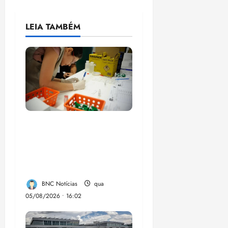
LEIA TAMBÉM
Estudo sobre
hepatites virais traça
panorama da doença
em onze anos
BNC Notícias
qua
05/08/2026 • 16:02