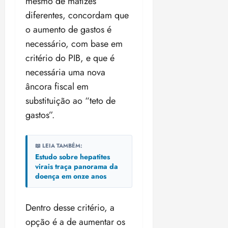
mesmo de matizes
i
diferentes, concordam que
z
o aumento de gastos é
ter
necessário, com base em
04/08/202
critério do PIB, e que é
•
18:59
necessária uma nova
âncora fiscal em
substituição ao “teto de
gastos”.
📖 LEIA TAMBÉM:
Estudo sobre hepatites
virais traça panorama da
doença em onze anos
Dentro desse critério, a
opção é a de aumentar os