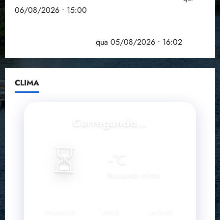
06/08/2026 • 15:00
Estudo sobre hepatites virais traça panorama da
doença em onze anos
qua 05/08/2026 • 16:02
CLIMA
Carregando...
⏳
--
°C
Buscando clima...
SENSAÇÃO
VENTO
UMIDADE