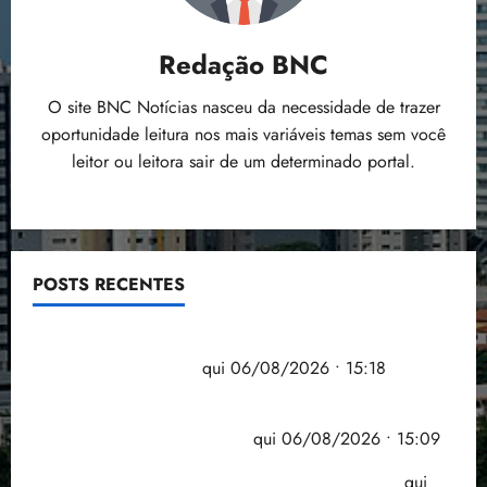
Redação BNC
O site BNC Notícias nasceu da necessidade de trazer
oportunidade leitura nos mais variáveis temas sem você
leitor ou leitora sair de um determinado portal.
POSTS RECENTES
Flipelô começa em Salvador com música, poesia e
grande participação
qui 06/08/2026 • 15:18
Pesquisa mostra que 29,5% da renda é
comprometida com dívidas
qui 06/08/2026 • 15:09
Entenda o que muda com a nova Lei do Frete
qui