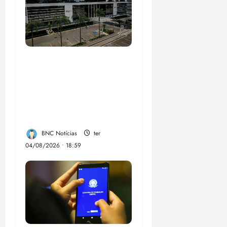
CNJ acaba com
aposentadoria
compulsória como
punição máxima para
juiz
BNC Notícias
ter
04/08/2026 • 18:59