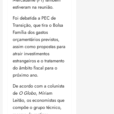
Mercadante (PT) também
o
n
15:09
15:18
estiveram na reunião.
p
ç
u
a
Foi debatida a PEC de
n
e
Transição, que tira o Bolsa
i
m
ç
Família dos gastos
o
ã
n
orçamentários previstos,
o
z
assim como propostas para
m
e
atrair investimentos
á
a
x
n
estrangeiros e o tratamento
i
o
do âmbito fiscal para o
m
s
próximo ano.
a
p
qua
De acordo com a colunista
a
05/08/202
de
O Globo
, Míriam
r
•
a
16:02
Leitão, os economistas que
j
compõe o grupo técnico,
u