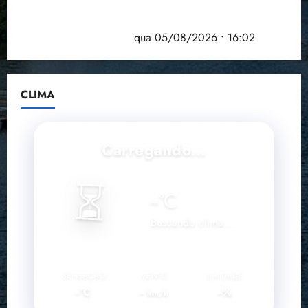
Estudo sobre hepatites virais traça panorama da
doença em onze anos
qua 05/08/2026 • 16:02
CLIMA
Carregando...
⏳
--
°C
Buscando clima...
SENSAÇÃO
VENTO
UMIDADE
--°C
--
--%
km/h