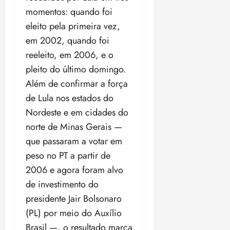
t
a
r
o
r
á
a
momentos: quando foi
a
i
e
m
a
x
n
d
s
eleito pela primeira vez,
t
e
n
i
o
o
t
e
t
d
em 2002, quando foi
m
s
r
r
i
e
a
reeleito, em 2006, e o
i
a
d
p
qui
p
qua
pleito do último domingo.
a
ç
a
06/08/202
a
a
05/08/202
c
a
•
Além de confirmar a força
c
r
r
•
o
p
15:00
o
t
a
16:02
de Lula nos estados do
m
a
m
i
j
Nordeste e em cidades do
p
n
d
c
u
u
norte de Minas Gerais —
o
í
i
i
l
r
v
que passaram a votar em
p
z
s
a
i
a
peso no PT a partir de
ó
m
d
ç
ter
2006 e agora foram alvo
r
a
a
ã
04/08/202
i
d
de investimento do
s
o
•
a
a
18:59
presidente Jair Bolsonaro
c
d
qui
qui
(PL) por meio do Auxílio
o
o
06/08/202
06/08/202
Brasil —, o resultado marca
m
e
•
•