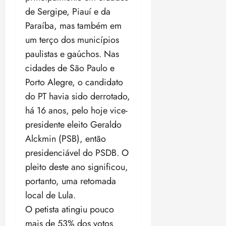
i
de Sergipe, Piauí e da
z
Paraíba, mas também em
um terço dos municípios
ter
04/08/202
paulistas e gaúchos. Nas
•
cidades de São Paulo e
18:59
Porto Alegre, o candidato
do PT havia sido derrotado,
há 16 anos, pelo hoje vice-
presidente eleito Geraldo
Alckmin (PSB), então
presidenciável do PSDB. O
pleito deste ano significou,
portanto, uma retomada
local de Lula.
O petista atingiu pouco
mais de 53% dos votos