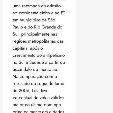
o
n
15:09
uma retomada da adesão
15:18
p
ç
ao presidente eleito e ao PT
u
a
em municípios de São
n
e
i
Paulo e do Rio Grande do
m
ç
o
Sul, principalmente nas
ã
n
regiões metropolitanas das
o
z
capitais, após o
m
e
á
a
crescimento do antipetismo
x
n
no Sul e Sudeste a partir do
i
o
escândalo do mensalão.
m
s
Na comparação com o
a
p
resultado do segundo turno
qua
a
05/08/202
de 2006, Lula teve
r
•
percentual de votos válidos
a
16:02
j
maior no último domingo
u
principalmente em cidades