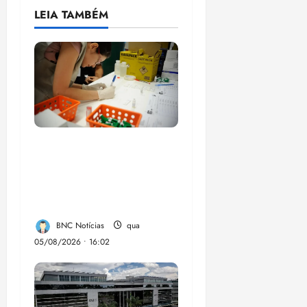
LEIA TAMBÉM
Estudo sobre
hepatites virais traça
panorama da doença
em onze anos
BNC Notícias
qua
05/08/2026 • 16:02