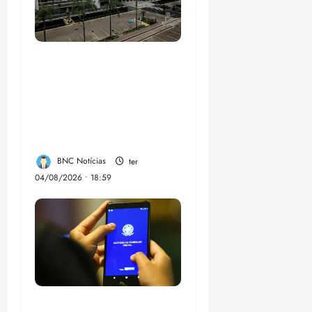
CNJ acaba com
aposentadoria
compulsória como
punição máxima para
juiz
BNC Notícias
ter
04/08/2026 • 18:59
Desemprego no 2º