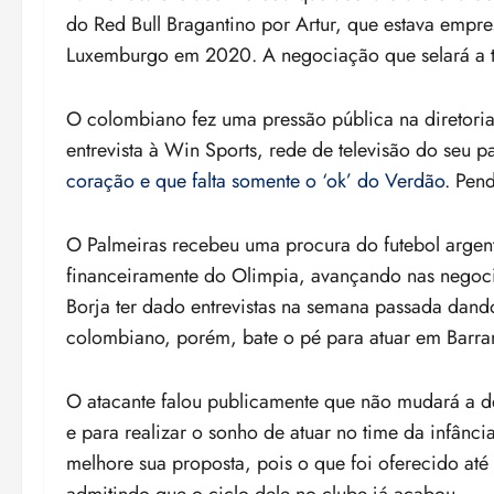
do Red Bull Bragantino por Artur, que estava empres
Luxemburgo em 2020. A negociação que selará a t
O colombiano fez uma pressão pública na diretoria
entrevista à Win Sports, rede de televisão do seu pa
coração e que falta somente o ‘ok’ do Verdão
. Pen
O Palmeiras recebeu uma procura do futebol argen
financeiramente do Olimpia, avançando nas negoc
Borja ter dado entrevistas na semana passada dand
colombiano, porém, bate o pé para atuar em Barran
O atacante falou publicamente que não mudará a d
e para realizar o sonho de atuar no time da infânci
melhore sua proposta, pois o que foi oferecido a
admitindo que o ciclo dele no clube já acabou.