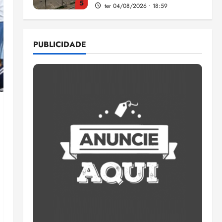
5
ter 04/08/2026 • 18:59
Flipelô começa em Salvador
com música, poesia e grande
PUBLICIDADE
participação
qui 06/08/2026 • 15:18
1
Pesquisa mostra que 29,5%
da renda é comprometida
com dívidas
qui 06/08/2026 • 15:09
2
Entenda o que muda com a
nova Lei do Frete
qui 06/08/2026 • 15:00
3