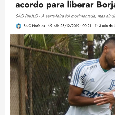
acordo para liberar Borj
SÃO PAULO - A sexta-feira foi movimentada, mas aind
BNC Notícias
sáb 28/12/2019 • 00:21
⚐ 3 min de l