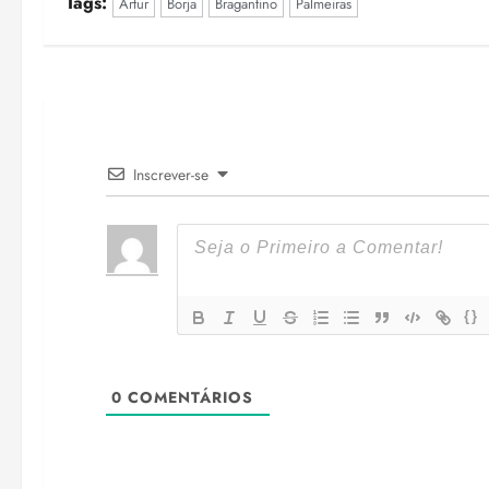
Tags:
Artur
Borja
Bragantino
Palmeiras
Inscrever-se
{}
0
COMENTÁRIOS