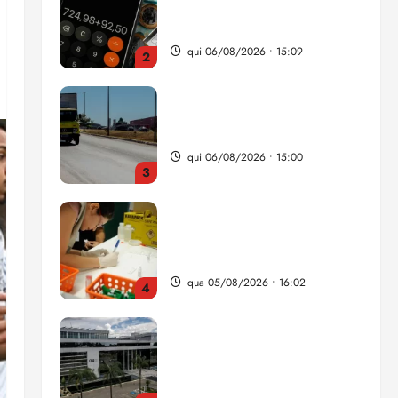
da renda é comprometida
com dívidas
qui 06/08/2026 • 15:09
2
Entenda o que muda com a
nova Lei do Frete
qui 06/08/2026 • 15:00
3
Estudo sobre hepatites virais
traça panorama da doença
em onze anos
qua 05/08/2026 • 16:02
4
CNJ acaba com
aposentadoria compulsória
como punição máxima para
juiz