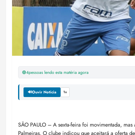
🟢
4
pessoas lendo esta matéria agora
🔊
Ouvir Notícia
1x
SÃO PAULO – A sexta-feira foi movimentada, mas 
Palmeiras. O clube indicou que aceitará a oferta 