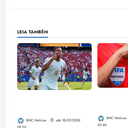
LEIA TAMBÉM
CBF anuncia
França busca o terceiro lugar
profissionali
para confirmar um legado que
de futebol
vai além do título
BNC Notícias
BNC Notícias
sáb 18/07/2026 •
22:46
09:03