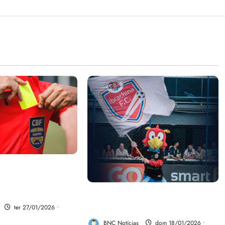
 programa de
zação de árbitros
Ibrachina Futebol Clube LTDA:
a sensação da Copinha.
ter 27/01/2026 •
BNC Notícias
dom 18/01/2026 •