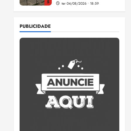
5
ter 04/08/2026 • 18:59
Flipelô começa em Salvador
com música, poesia e grande
PUBLICIDADE
participação
qui 06/08/2026 • 15:18
1
Pesquisa mostra que 29,5%
da renda é comprometida
com dívidas
qui 06/08/2026 • 15:09
2
Entenda o que muda com a
nova Lei do Frete
qui 06/08/2026 • 15:00
3