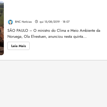
Noruega irá bloquear verba para o Fundo Amazônia,
diz jornal
BNC Notícias
qui 15/08/2019 • 18:07
SÃO PAULO – O ministro do Clima e Meio Ambiente da
Noruega, Ola Elvestuen, anunciou nesta quinta...
Leia
Leia Mais
mais
sobre
Noruega
irá
bloquear
verba
para
o
Fundo
Amazônia,
diz
jornal