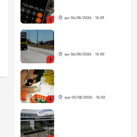
da renda é comprometida
com dívidas
qui 06/08/2026 • 15:09
2
Entenda o que muda com a
nova Lei do Frete
qui 06/08/2026 • 15:00
3
Estudo sobre hepatites virais
traça panorama da doença
em onze anos
qua 05/08/2026 • 16:02
4
CNJ acaba com
aposentadoria compulsória
como punição máxima para
juiz