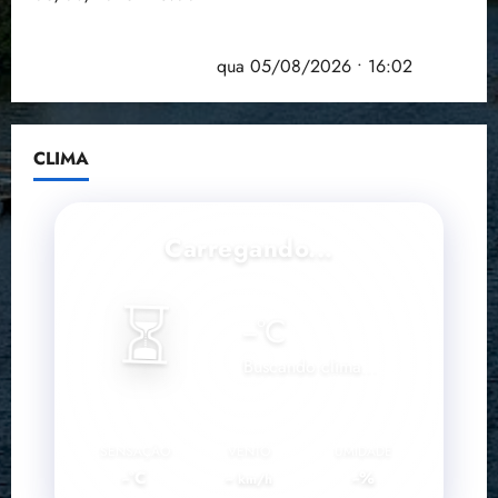
Estudo sobre hepatites virais traça panorama da
doença em onze anos
qua 05/08/2026 • 16:02
CLIMA
Carregando...
⏳
--
°C
Buscando clima...
SENSAÇÃO
VENTO
UMIDADE
--°C
--
--%
km/h