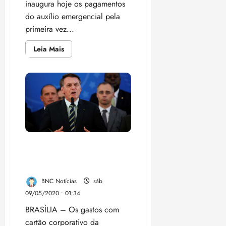
inaugura hoje os pagamentos
do auxílio emergencial pela
primeira vez...
Leia
Leia Mais
mais
sobre
Auxílio
emergencial:
11
milhões
recebem
nova
parcela;
veja
calendário
da
semana
Bolsonaro gasta mais que
Dilma e Temer no cartão da
Presidência
BNC Notícias
sáb
09/05/2020 • 01:34
BRASÍLIA – Os gastos com
cartão corporativo da