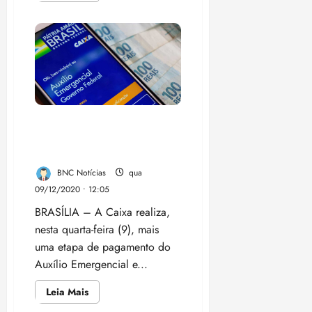
i
sobre
Crise:
z
fogão
a
lenha
ter
vira
hit
04/08/202
com
•
alta
18:59
do
gás
Caixa paga hoje auxílio
para beneficiários nascidos
em outubro
BNC Notícias
qua
09/12/2020 • 12:05
BRASÍLIA – A Caixa realiza,
nesta quarta-feira (9), mais
uma etapa de pagamento do
Auxílio Emergencial e...
Leia
Leia Mais
mais
sobre