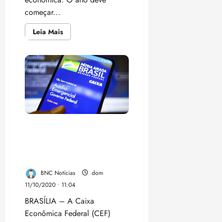
começar...
Leia
Leia Mais
mais
sobre
Desemprego
alto,
juros
baixos,
inflação
contida:
veja
estimativas
para
os
indicadores
Auxílio emergencial: 11
econômicos
em
milhões recebem nova
2021
parcela; veja calendário da
semana
BNC Notícias
dom
11/10/2020 • 11:04
BRASÍLIA – A Caixa
Econômica Federal (CEF)