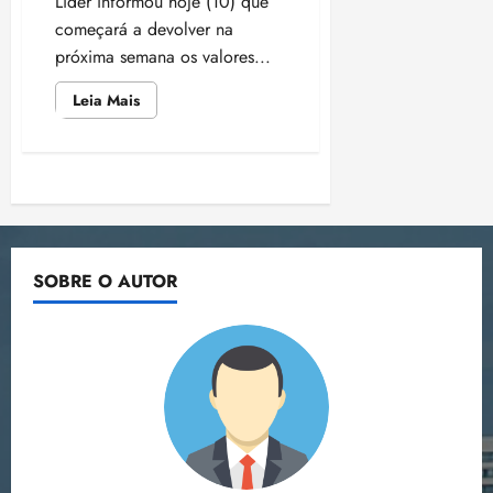
Líder informou hoje (10) que
começará a devolver na
próxima semana os valores...
Leia
Leia Mais
mais
sobre
Valores
pagos
a
Paginação
mais
por
Dpvat
de
começam
a
ser
posts
SOBRE O AUTOR
reembolsados
dia
15