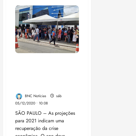
Caixa
paga
hoje
auxílio
para
beneficiários
nascidos
em
outubro
Desemprego alto, juros
baixos, inflação contida:
veja estimativas para os
indicadores econômicos em
2021
BNC Notícias
sáb
05/12/2020 • 10:08
SÃO PAULO – As projeções
para 2021 indicam uma
recuperação da crise
econômica. O ano deve