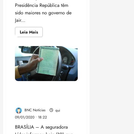
Presidência República têm
sido maiores no governo de
Jair...
Leia
Leia Mais
mais
sobre
Bolsonaro
gasta
mais
que
Dilma
e
Temer
no
cartão
da
Presidência
Valores pagos a mais por
Dpvat começam a ser
reembolsados dia 15
BNC Notícias
qui
09/01/2020 • 18:22
BRASÍLIA – A seguradora