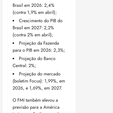
o
n
Brasil em 2026: 2,4%
15:09
15:18
p
ç
(contra 1,9% em abril);
u
a
Crescimento do PIB do
n
e
i
m
Brasil em 2027: 2,2%
ç
o
(contra 2% em abril);
ã
n
o
Projeção da Fazenda
z
m
e
para o PIB em 2026: 2,3%;
á
a
Projeção do Banco
x
n
i
Central: 2%;
o
m
s
Projeção do mercado
a
(boletim Focus): 1,99%, em
p
qua
a
2026, e 1,69%, em 2027.
05/08/202
r
•
a
16:02
O FMI também elevou a
j
previsão para a América
u