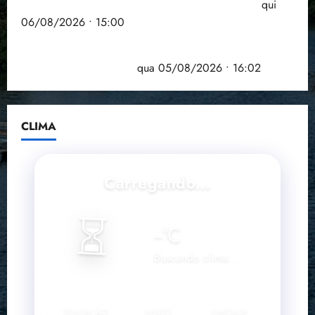
Entenda o que muda com a nova Lei do Frete
qui
06/08/2026 • 15:00
Estudo sobre hepatites virais traça panorama da
doença em onze anos
qua 05/08/2026 • 16:02
CLIMA
Carregando...
⏳
--
°C
Buscando clima...
SENSAÇÃO
VENTO
UMIDADE