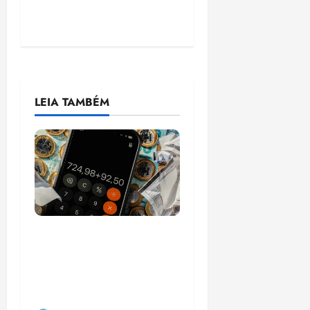
LEIA TAMBÉM
Pesquisa mostra que
29,5% da renda é
comprometida com
dívidas