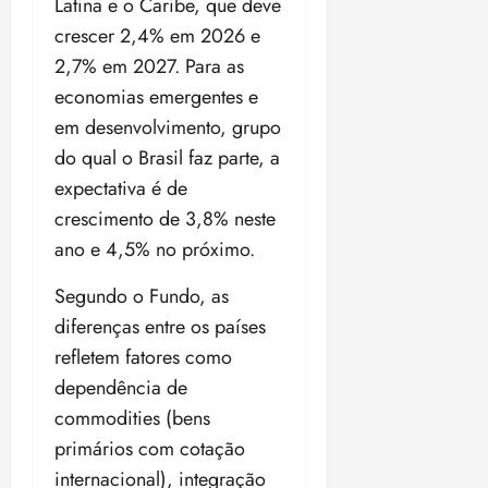
Latina e o Caribe, que deve
i
z
crescer 2,4% em 2026 e
2,7% em 2027. Para as
ter
economias emergentes e
04/08/202
em desenvolvimento, grupo
•
18:59
do qual o Brasil faz parte, a
expectativa é de
crescimento de 3,8% neste
ano e 4,5% no próximo.
Segundo o Fundo, as
diferenças entre os países
refletem fatores como
dependência de
commodities (bens
primários com cotação
internacional), integração