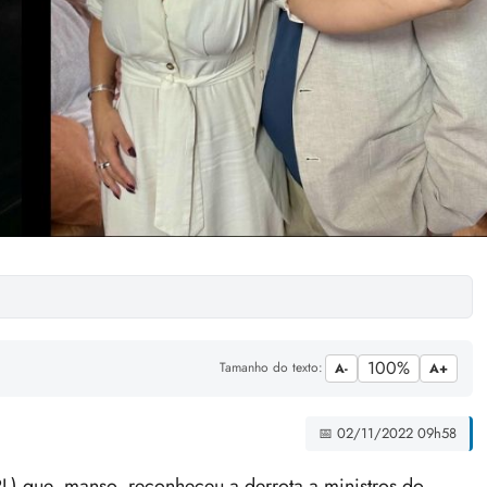
100%
Tamanho do texto:
A-
A+
📅 02/11/2022 09h58
PL) que, manso, reconheceu a derrota a ministros do