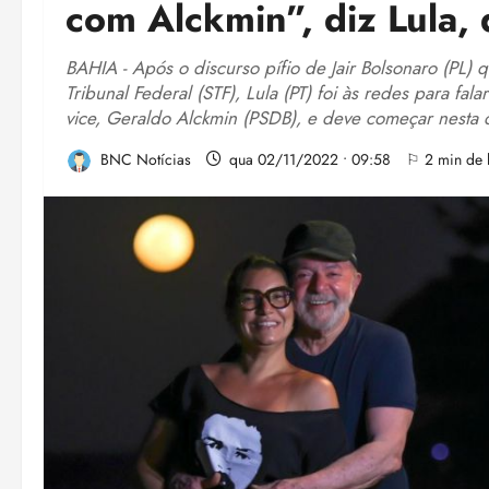
com Alckmin”, diz Lula,
BAHIA - Após o discurso pífio de Jair Bolsonaro (PL)
Tribunal Federal (STF), Lula (PT) foi às redes para f
vice, Geraldo Alckmin (PSDB), e deve começar nesta qu
BNC Notícias
qua 02/11/2022 • 09:58
⚐ 2 min de l