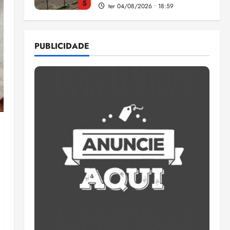
1
Pesquisa mostra que 29,5%
da renda é comprometida
PUBLICIDADE
com dívidas
qui 06/08/2026 • 15:09
2
Entenda o que muda com a
nova Lei do Frete
qui 06/08/2026 • 15:00
3
Estudo sobre hepatites virais
traça panorama da doença
em onze anos
qua 05/08/2026 • 16:02
4
CNJ acaba com