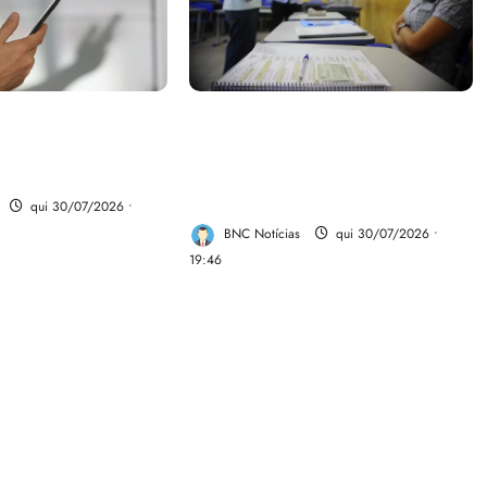
parte do dinheiro
Campanha mobiliza
 fundo da Polícia
comunidades de fé contra a
desinformação nas eleições de
2026
qui 30/07/2026 •
BNC Notícias
qui 30/07/2026 •
19:46