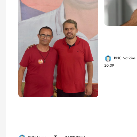
Lei destina 
de bets para
Federal
BNC Notícias
20:09
PSOL homologa candidatura
de Professor Edmilson à
Câmara Federal nas eleições
de 2026