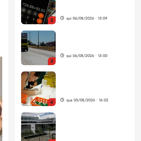
nova Lei do Frete
qui 06/08/2026 • 15:00
3
Estudo sobre hepatites virais
traça panorama da doença
em onze anos
qua 05/08/2026 • 16:02
4
CNJ acaba com
aposentadoria compulsória
como punição máxima para
juiz
5
ter 04/08/2026 • 18:59
Flipelô começa em Salvador
com música, poesia e grande
participação
qui 06/08/2026 • 15:18