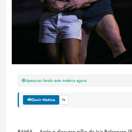
🟢
4
pessoas lendo esta matéria agora
🔊
Ouvir Notícia
1x
BAHIA – Após o discurso pífio de Jair Bolsonaro (