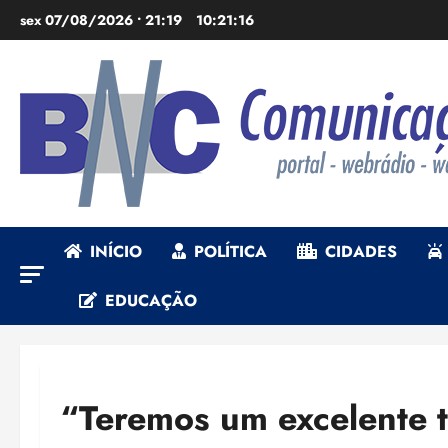
Ir
sex 07/08/2026 • 21:19
10:21:18
para
o
conteúdo
INÍCIO
POLÍTICA
CIDADES
EDUCAÇÃO
“Teremos um excelente t