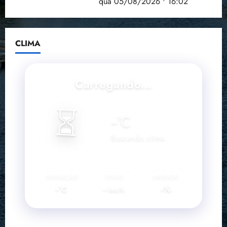
doença em onze anos
qua 05/08/2026 • 16:02
CLIMA
Carregando...
⏳
--
°C
Buscando clima...
SENSAÇÃO
VENTO
UMIDADE
--°C
--
--%
km/h