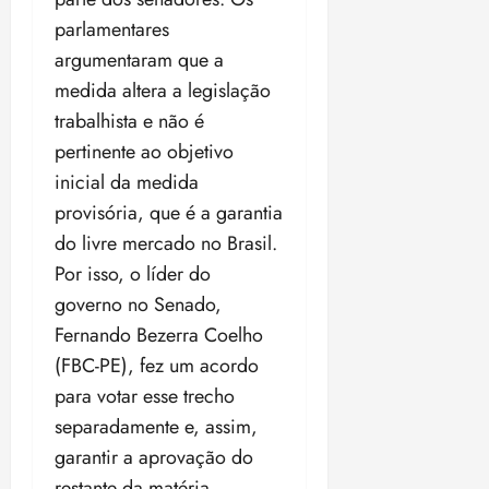
o
n
15:09
15:18
parlamentares
p
ç
argumentaram que a
u
a
medida altera a legislação
n
e
i
m
trabalhista e não é
ç
o
pertinente ao objetivo
ã
n
inicial da medida
o
z
m
provisória, que é a garantia
e
á
a
do livre mercado no Brasil.
x
n
Por isso, o líder do
i
o
governo no Senado,
m
s
a
Fernando Bezerra Coelho
p
qua
(FBC-PE), fez um acordo
a
05/08/202
para votar esse trecho
r
•
separadamente e, assim,
a
16:02
j
garantir a aprovação do
u
restante da matéria.