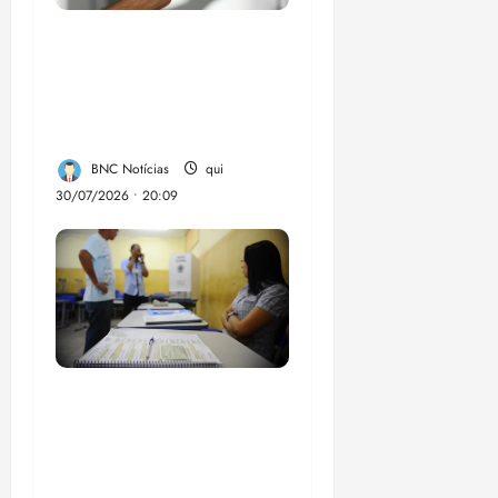
Lei destina parte do
dinheiro de bets para
fundo da Polícia
Federal
BNC Notícias
qui
30/07/2026 • 20:09
Campanha mobiliza
comunidades de fé
contra a
desinformação nas