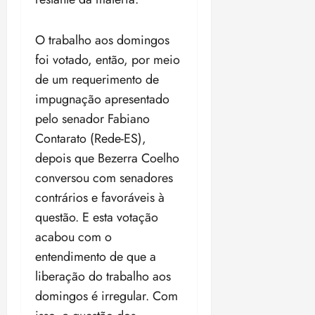
i
z
O trabalho aos domingos
ter
foi votado, então, por meio
04/08/202
de um requerimento de
•
18:59
impugnação apresentado
pelo senador Fabiano
Contarato (Rede-ES),
depois que Bezerra Coelho
conversou com senadores
contrários e favoráveis à
questão. E esta votação
acabou com o
entendimento de que a
liberação do trabalho aos
domingos é irregular. Com