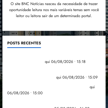
O site BNC Notícias nasceu da necessidade de trazer
oportunidade leitura nos mais variáveis temas sem você
leitor ou leitora sair de um determinado portal.
POSTS RECENTES
Flipelô começa em Salvador com música, poesia e
grande participação
qui 06/08/2026 • 15:18
Pesquisa mostra que 29,5% da renda é
comprometida com dívidas
qui 06/08/2026 • 15:09
Entenda o que muda com a nova Lei do Frete
qui
06/08/2026 • 15:00
Estudo sobre hepatites virais traça panorama da