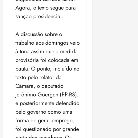
t
a
r
o
r
á
a
Agora, o texto segue para
a
i
e
m
a
x
n
d
s
t
sanção presidencial.
e
n
i
o
o
t
e
t
d
m
s
r
r
i
e
a
A discussão sobre o
i
a
d
p
qui
p
qua
a
ç
trabalho aos domingos veio
a
06/08/202
a
a
05/08/202
c
a
•
c
r
à tona assim que a medida
r
•
o
p
15:00
o
t
a
16:02
provisória foi colocada em
m
a
m
i
j
pauta. O ponto, incluído no
p
n
d
c
u
u
o
texto pelo relator da
í
i
i
l
r
v
p
z
Câmara, o deputado
s
a
i
a
Jerônimo Goergen (PP-RS),
ó
m
d
ç
ter
r
e posteriormente defendido
a
a
ã
04/08/202
i
d
s
pelo governo como uma
o
•
a
a
18:59
forma de gerar emprego,
c
d
qui
qui
foi questionado por grande
o
o
06/08/202
06/08/202
m
e
parte dos senadores. Os
•
•