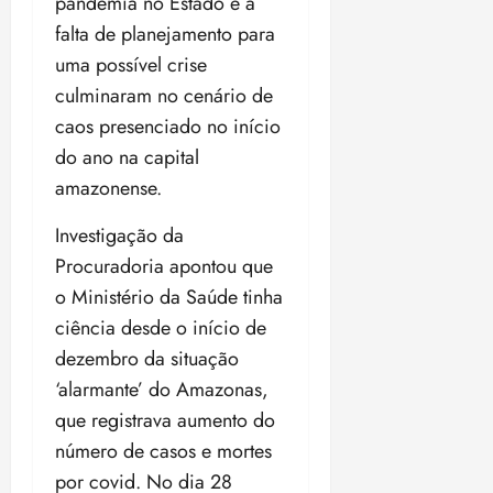
pandemia no Estado e a
l
r
v
p
z
s
a
falta de planejamento para
i
a
ó
m
d
ç
uma possível crise
ter
r
a
a
ã
04/08/202
culminaram no cenário de
i
d
s
o
•
caos presenciado no início
a
a
18:59
c
d
do ano na capital
qui
qui
o
o
06/08/202
amazonense.
06/08/202
m
e
•
•
o
n
15:09
15:18
Investigação da
p
ç
Procuradoria apontou que
u
a
o Ministério da Saúde tinha
n
e
i
m
ciência desde o início de
ç
o
dezembro da situação
ã
n
‘alarmante’ do Amazonas,
o
z
m
que registrava aumento do
e
á
a
número de casos e mortes
x
n
por covid. No dia 28
i
o