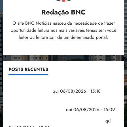
Redação BNC
O site BNC Notícias nasceu da necessidade de trazer
oportunidade leitura nos mais variáveis temas sem você
leitor ou leitora sair de um determinado portal.
POSTS RECENTES
Flipelô começa em Salvador com música, poesia e
grande participação
qui 06/08/2026 • 15:18
Pesquisa mostra que 29,5% da renda é
comprometida com dívidas
qui 06/08/2026 • 15:09
Entenda o que muda com a nova Lei do Frete
qui