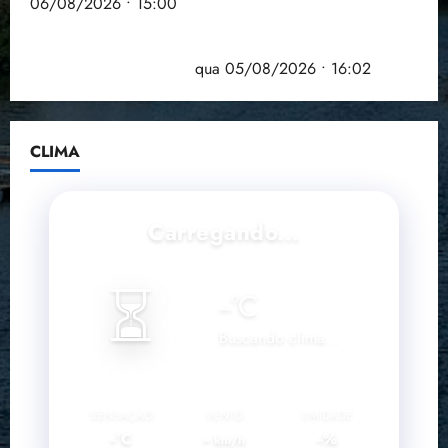
06/08/2026 • 15:00
Estudo sobre hepatites virais traça panorama da
doença em onze anos
qua 05/08/2026 • 16:02
CLIMA
Carregando...
⏳
--
°C
Buscando clima...
SENSAÇÃO
VENTO
UMIDADE
--°C
--
--%
km/h