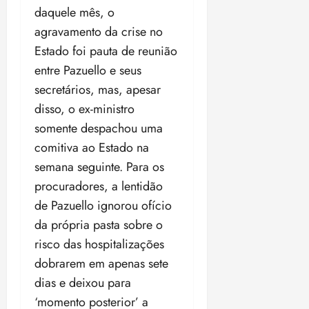
daquele mês, o
m
s
a
agravamento da crise no
p
qua
Estado foi pauta de reunião
a
05/08/202
entre Pazuello e seus
r
•
secretários, mas, apesar
a
16:02
j
disso, o ex-ministro
u
somente despachou uma
i
comitiva ao Estado na
z
semana seguinte. Para os
ter
procuradores, a lentidão
04/08/202
de Pazuello ignorou ofício
•
da própria pasta sobre o
18:59
risco das hospitalizações
dobrarem em apenas sete
dias e deixou para
‘momento posterior’ a